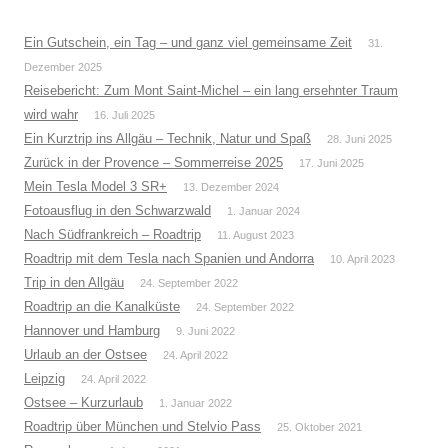
Ein Gutschein, ein Tag – und ganz viel gemeinsame Zeit
31.
Dezember 2025
Reisebericht: Zum Mont Saint-Michel – ein lang ersehnter Traum
wird wahr
16. Juli 2025
Ein Kurztrip ins Allgäu – Technik, Natur und Spaß
28. Juni 2025
Zurück in der Provence – Sommerreise 2025
17. Juni 2025
Mein Tesla Model 3 SR+
13. Dezember 2024
Fotoausflug in den Schwarzwald
1. Januar 2024
Nach Südfrankreich – Roadtrip
11. August 2023
Roadtrip mit dem Tesla nach Spanien und Andorra
10. April 2023
Trip in den Allgäu
24. September 2022
Roadtrip an die Kanalküste
24. September 2022
Hannover und Hamburg
9. Juni 2022
Urlaub an der Ostsee
24. April 2022
Leipzig
24. April 2022
Ostsee – Kurzurlaub
1. Januar 2022
Roadtrip über München und Stelvio Pass
25. Oktober 2021