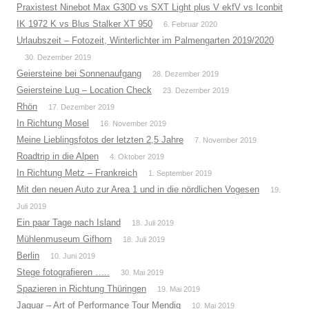
Praxistest Ninebot Max G30D vs SXT Light plus V ekfV vs Iconbit
IK 1972 K vs Blus Stalker XT 950
6. Februar 2020
Urlaubszeit – Fotozeit, Winterlichter im Palmengarten 2019/2020
30. Dezember 2019
Geiersteine bei Sonnenaufgang
28. Dezember 2019
Geiersteine Lug – Location Check
23. Dezember 2019
Rhön
17. Dezember 2019
In Richtung Mosel
16. November 2019
Meine Lieblingsfotos der letzten 2,5 Jahre
7. November 2019
Roadtrip in die Alpen
4. Oktober 2019
In Richtung Metz – Frankreich
1. September 2019
Mit den neuen Auto zur Area 1 und in die nördlichen Vogesen
19.
Juli 2019
Ein paar Tage nach Island
18. Juli 2019
Mühlenmuseum Gifhorn
18. Juli 2019
Berlin
10. Juni 2019
Stege fotografieren …..
30. Mai 2019
Spazieren in Richtung Thüringen
19. Mai 2019
Jaguar – Art of Performance Tour Mendig
10. Mai 2019