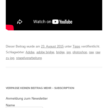
Dieser Beitrag wurde am
23. August 2015
unter
Tipps
veröffentlicht.
Schlagwörter:
Adobe
,
adobe bridge
,
bridge
,
jpg
,
photoshop
,
raw
,
raw
zu jpg
,
stapelverarbeitung
.
VERPASSE KEINEN BEITRAG MEHR – SUBSCRIPTION
Anmeldung zum Newsletter
Name