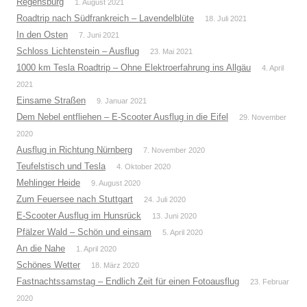
Regensburg
1. August 2021
Roadtrip nach Südfrankreich – Lavendelblüte
18. Juli 2021
In den Osten
7. Juni 2021
Schloss Lichtenstein – Ausflug
23. Mai 2021
1000 km Tesla Roadtrip – Ohne Elektroerfahrung ins Allgäu
4. April
2021
Einsame Straßen
9. Januar 2021
Dem Nebel entfliehen – E-Scooter Ausflug in die Eifel
29. November
2020
Ausflug in Richtung Nürnberg
7. November 2020
Teufelstisch und Tesla
4. Oktober 2020
Mehlinger Heide
9. August 2020
Zum Feuersee nach Stuttgart
24. Juli 2020
E-Scooter Ausflug im Hunsrück
13. Juni 2020
Pfälzer Wald – Schön und einsam
5. April 2020
An die Nahe
1. April 2020
Schönes Wetter
18. März 2020
Fastnachtssamstag – Endlich Zeit für einen Fotoausflug
23. Februar
2020