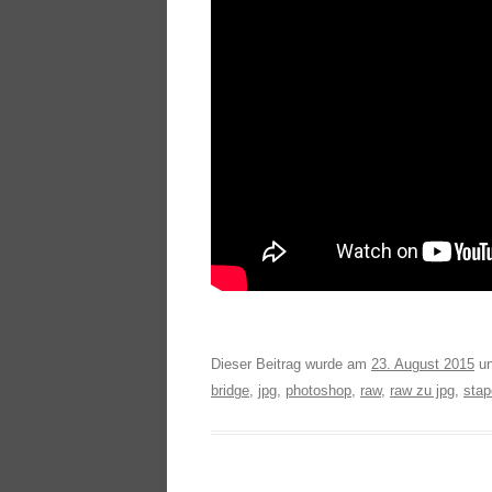
Dieser Beitrag wurde am
23. August 2015
un
bridge
,
jpg
,
photoshop
,
raw
,
raw zu jpg
,
stap