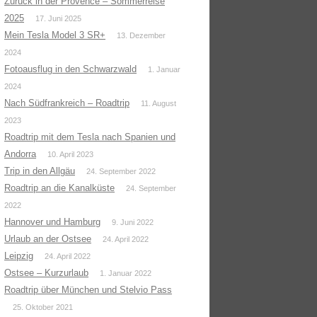
Zurück in der Provence – Sommerreise
2025
17. Juni 2025
Mein Tesla Model 3 SR+
13. Dezember
2024
Fotoausflug in den Schwarzwald
1. Januar
2024
Nach Südfrankreich – Roadtrip
11. August
2023
Roadtrip mit dem Tesla nach Spanien und
Andorra
10. April 2023
Trip in den Allgäu
24. September 2022
Roadtrip an die Kanalküste
24. September
2022
Hannover und Hamburg
9. Juni 2022
Urlaub an der Ostsee
24. April 2022
Leipzig
24. April 2022
Ostsee – Kurzurlaub
1. Januar 2022
Roadtrip über München und Stelvio Pass
25. Oktober 2021