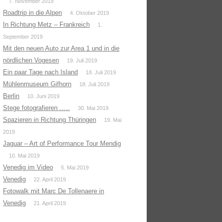
7. November 2019
Roadtrip in die Alpen
4. Oktober 2019
In Richtung Metz – Frankreich
1.
September 2019
Mit den neuen Auto zur Area 1 und in die
nördlichen Vogesen
19. Juli 2019
Ein paar Tage nach Island
18. Juli 2019
Mühlenmuseum Gifhorn
18. Juli 2019
Berlin
10. Juni 2019
Stege fotografieren …..
30. Mai 2019
Spazieren in Richtung Thüringen
19. Mai
2019
Jaguar – Art of Performance Tour Mendig
10. Mai 2019
Venedig im Video
5. Mai 2019
Venedig
22. April 2019
Fotowalk mit Marc De Tollenaere in
Venedig
21. April 2019