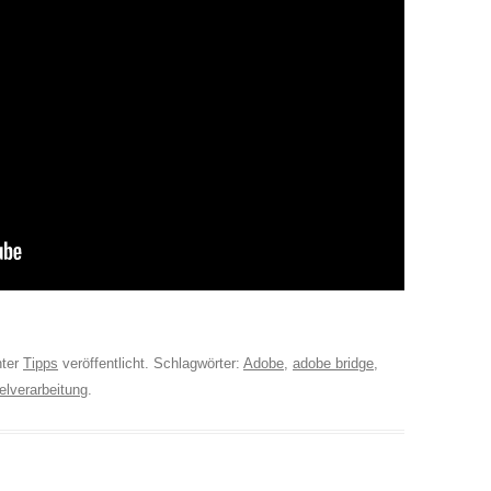
ter
Tipps
veröffentlicht. Schlagwörter:
Adobe
,
adobe bridge
,
elverarbeitung
.