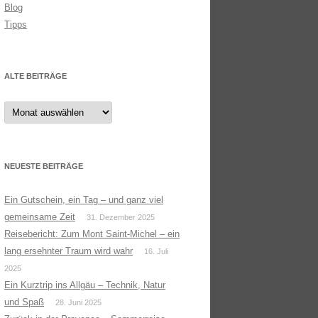
Blog
Tipps
ALTE BEITRÄGE
Alte
Beiträge
NEUESTE BEITRÄGE
Ein Gutschein, ein Tag – und ganz viel
gemeinsame Zeit
31. Dezember 2025
Reisebericht: Zum Mont Saint-Michel – ein
lang ersehnter Traum wird wahr
16. Juli
2025
Ein Kurztrip ins Allgäu – Technik, Natur
und Spaß
28. Juni 2025