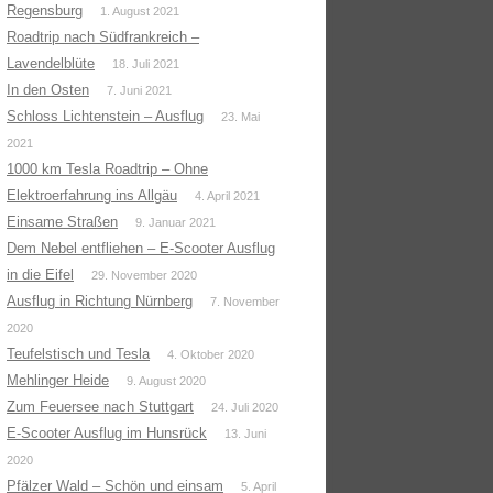
Regensburg
1. August 2021
Roadtrip nach Südfrankreich –
Lavendelblüte
18. Juli 2021
In den Osten
7. Juni 2021
Schloss Lichtenstein – Ausflug
23. Mai
2021
1000 km Tesla Roadtrip – Ohne
Elektroerfahrung ins Allgäu
4. April 2021
Einsame Straßen
9. Januar 2021
Dem Nebel entfliehen – E-Scooter Ausflug
in die Eifel
29. November 2020
Ausflug in Richtung Nürnberg
7. November
2020
Teufelstisch und Tesla
4. Oktober 2020
Mehlinger Heide
9. August 2020
Zum Feuersee nach Stuttgart
24. Juli 2020
E-Scooter Ausflug im Hunsrück
13. Juni
2020
Pfälzer Wald – Schön und einsam
5. April