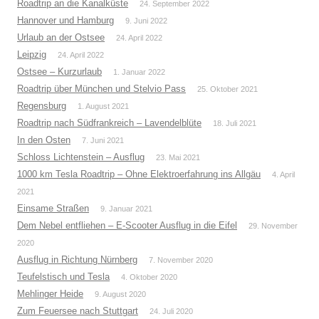
Roadtrip an die Kanalküste
24. September 2022
Hannover und Hamburg
9. Juni 2022
Urlaub an der Ostsee
24. April 2022
Leipzig
24. April 2022
Ostsee – Kurzurlaub
1. Januar 2022
Roadtrip über München und Stelvio Pass
25. Oktober 2021
Regensburg
1. August 2021
Roadtrip nach Südfrankreich – Lavendelblüte
18. Juli 2021
In den Osten
7. Juni 2021
Schloss Lichtenstein – Ausflug
23. Mai 2021
1000 km Tesla Roadtrip – Ohne Elektroerfahrung ins Allgäu
4. April
2021
Einsame Straßen
9. Januar 2021
Dem Nebel entfliehen – E-Scooter Ausflug in die Eifel
29. November
2020
Ausflug in Richtung Nürnberg
7. November 2020
Teufelstisch und Tesla
4. Oktober 2020
Mehlinger Heide
9. August 2020
Zum Feuersee nach Stuttgart
24. Juli 2020