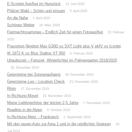
E-Scooter Ausflug im Hunsrück
13. Juni 2020
Pfälzer Wald – Schön und einsam
5. April 2020
An die Nahe
1. April 2020
Schönes Wetter
18. März 2020
Fastnachtssamstag – Endlich Zeit für einen Fotoausflug
23. Februar
2020
Praxistest Ninebot Max G30D vs SXT Light plus V ekfV vs Iconbit
IK 1972 K vs Blus Stalker XT 950
6. Februar 2020
Urlaubszeit – Fotozeit, Winterlichter im Palmengarten 2019/2020
30. Dezember 2019
Geiersteine bei Sonnenaufgang
28. Dezember 2019
Geiersteine Lug – Location Check
23. Dezember 2019
Rhön
17. Dezember 2019
In Richtung Mosel
16. November 2019
Meine Lieblingsfotos der letzten 2,5 Jahre
7. November 2019
Roadtrip in die Alpen
4. Oktober 2019
In Richtung Metz – Frankreich
1. September 2019
Mit den neuen Auto zur Area 1 und in die nördlichen Vogesen
19.
Juli 2019