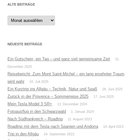
ALTE BEITRÄGE
Alte
Beiträge
NEUESTE BEITRÄGE
Ein Gutschein, ein Tag – und ganz viel gemeinsame Zeit
31.
Dezember 2025
Reisebericht: Zum Mont Saint-Michel – ein lang ersehnter Traum
wird wahr
16. Juli 2025
Ein Kurztrip ins Allgäu – Technik, Natur und Spaß
28. Juni 2025
Zurück in der Provence – Sommerreise 2025
17. Juni 2025
Mein Tesla Model 3 SR+
13. Dezember 2024
Fotoausflug in den Schwarzwald
1. Januar 2024
Nach Südfrankreich – Roadtrip
11. August 2023
Roadtrip mit dem Tesla nach Spanien und Andorra
10. April 2023
Trip in den Allgäu
24. September 2022