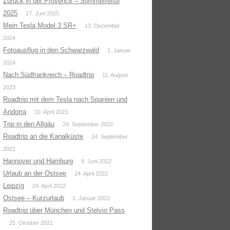
Zurück in der Provence – Sommerreise
2025
17. Juni 2025
Mein Tesla Model 3 SR+
13. Dezember
2024
Fotoausflug in den Schwarzwald
1. Januar
2024
Nach Südfrankreich – Roadtrip
11. August
2023
Roadtrip mit dem Tesla nach Spanien und
Andorra
10. April 2023
Trip in den Allgäu
24. September 2022
Roadtrip an die Kanalküste
24. September
2022
Hannover und Hamburg
9. Juni 2022
Urlaub an der Ostsee
24. April 2022
Leipzig
24. April 2022
Ostsee – Kurzurlaub
1. Januar 2022
Roadtrip über München und Stelvio Pass
25. Oktober 2021