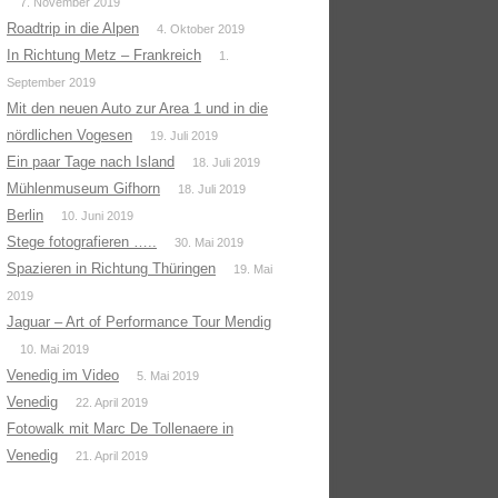
7. November 2019
Roadtrip in die Alpen
4. Oktober 2019
In Richtung Metz – Frankreich
1.
September 2019
Mit den neuen Auto zur Area 1 und in die
nördlichen Vogesen
19. Juli 2019
Ein paar Tage nach Island
18. Juli 2019
Mühlenmuseum Gifhorn
18. Juli 2019
Berlin
10. Juni 2019
Stege fotografieren …..
30. Mai 2019
Spazieren in Richtung Thüringen
19. Mai
2019
Jaguar – Art of Performance Tour Mendig
10. Mai 2019
Venedig im Video
5. Mai 2019
Venedig
22. April 2019
Fotowalk mit Marc De Tollenaere in
Venedig
21. April 2019