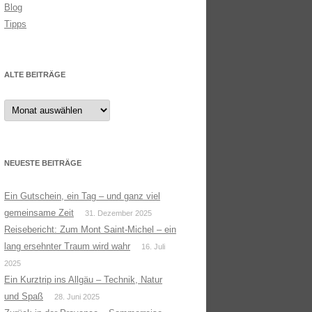
Blog
Tipps
ALTE BEITRÄGE
Alte
Beiträge
NEUESTE BEITRÄGE
Ein Gutschein, ein Tag – und ganz viel
gemeinsame Zeit
31. Dezember 2025
Reisebericht: Zum Mont Saint-Michel – ein
lang ersehnter Traum wird wahr
16. Juli
2025
Ein Kurztrip ins Allgäu – Technik, Natur
und Spaß
28. Juni 2025