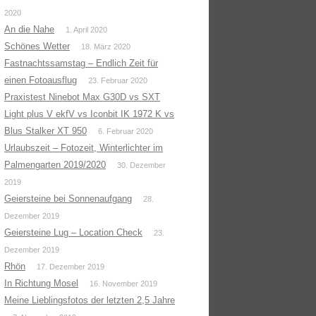
2020
An die Nahe
1. April 2020
Schönes Wetter
18. März 2020
Fastnachtssamstag – Endlich Zeit für
einen Fotoausflug
23. Februar 2020
Praxistest Ninebot Max G30D vs SXT
Light plus V ekfV vs Iconbit IK 1972 K vs
Blus Stalker XT 950
6. Februar 2020
Urlaubszeit – Fotozeit, Winterlichter im
Palmengarten 2019/2020
30. Dezember
2019
Geiersteine bei Sonnenaufgang
28.
Dezember 2019
Geiersteine Lug – Location Check
23.
Dezember 2019
Rhön
17. Dezember 2019
In Richtung Mosel
16. November 2019
Meine Lieblingsfotos der letzten 2,5 Jahre