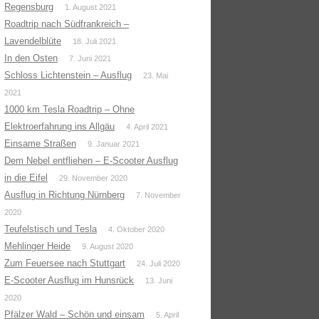
Regensburg
1. August 2021
Roadtrip nach Südfrankreich –
Lavendelblüte
18. Juli 2021
In den Osten
7. Juni 2021
Schloss Lichtenstein – Ausflug
23. Mai
2021
1000 km Tesla Roadtrip – Ohne
Elektroerfahrung ins Allgäu
4. April 2021
Einsame Straßen
9. Januar 2021
Dem Nebel entfliehen – E-Scooter Ausflug
in die Eifel
29. November 2020
Ausflug in Richtung Nürnberg
7. November
2020
Teufelstisch und Tesla
4. Oktober 2020
Mehlinger Heide
9. August 2020
Zum Feuersee nach Stuttgart
24. Juli 2020
E-Scooter Ausflug im Hunsrück
13. Juni
2020
Pfälzer Wald – Schön und einsam
5. April