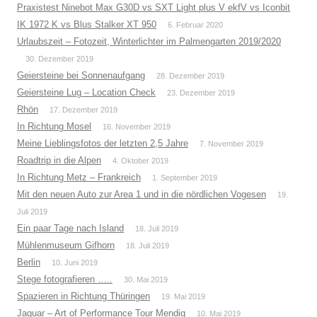
Praxistest Ninebot Max G30D vs SXT Light plus V ekfV vs Iconbit
IK 1972 K vs Blus Stalker XT 950
6. Februar 2020
Urlaubszeit – Fotozeit, Winterlichter im Palmengarten 2019/2020
30. Dezember 2019
Geiersteine bei Sonnenaufgang
28. Dezember 2019
Geiersteine Lug – Location Check
23. Dezember 2019
Rhön
17. Dezember 2019
In Richtung Mosel
16. November 2019
Meine Lieblingsfotos der letzten 2,5 Jahre
7. November 2019
Roadtrip in die Alpen
4. Oktober 2019
In Richtung Metz – Frankreich
1. September 2019
Mit den neuen Auto zur Area 1 und in die nördlichen Vogesen
19.
Juli 2019
Ein paar Tage nach Island
18. Juli 2019
Mühlenmuseum Gifhorn
18. Juli 2019
Berlin
10. Juni 2019
Stege fotografieren …..
30. Mai 2019
Spazieren in Richtung Thüringen
19. Mai 2019
Jaguar – Art of Performance Tour Mendig
10. Mai 2019