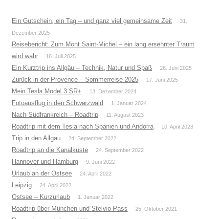
Ein Gutschein, ein Tag – und ganz viel gemeinsame Zeit
31.
Dezember 2025
Reisebericht: Zum Mont Saint-Michel – ein lang ersehnter Traum
wird wahr
16. Juli 2025
Ein Kurztrip ins Allgäu – Technik, Natur und Spaß
28. Juni 2025
Zurück in der Provence – Sommerreise 2025
17. Juni 2025
Mein Tesla Model 3 SR+
13. Dezember 2024
Fotoausflug in den Schwarzwald
1. Januar 2024
Nach Südfrankreich – Roadtrip
11. August 2023
Roadtrip mit dem Tesla nach Spanien und Andorra
10. April 2023
Trip in den Allgäu
24. September 2022
Roadtrip an die Kanalküste
24. September 2022
Hannover und Hamburg
9. Juni 2022
Urlaub an der Ostsee
24. April 2022
Leipzig
24. April 2022
Ostsee – Kurzurlaub
1. Januar 2022
Roadtrip über München und Stelvio Pass
25. Oktober 2021