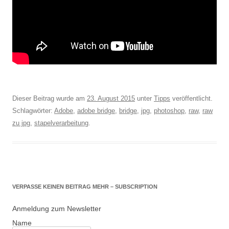
Dieser Beitrag wurde am
23. August 2015
unter
Tipps
veröffentlicht.
Schlagwörter:
Adobe
,
adobe bridge
,
bridge
,
jpg
,
photoshop
,
raw
,
raw
zu jpg
,
stapelverarbeitung
.
VERPASSE KEINEN BEITRAG MEHR – SUBSCRIPTION
Anmeldung zum Newsletter
Name