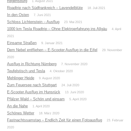
Regensburg
1. August 2021
Roadtrip nach Südfrankreich – Lavendelblüte
18. Juli 2021
In den Osten
7. Juni 2021
Schloss Lichtenstein – Ausflug
23. Mai 2021
1000 km Tesla Roadtrip – Ohne Elektroerfahrung ins Allgäu
4. April
2021
Einsame Straßen
9. Januar 2021
Dem Nebel entfliehen – E-Scooter Ausflug in die Eifel
29. November
2020
Ausflug in Richtung Nürnberg
7. November 2020
Teufelstisch und Tesla
4. Oktober 2020
Mehlinger Heide
9. August 2020
Zum Feuersee nach Stuttgart
24. Juli 2020
E-Scooter Ausflug im Hunsrück
13. Juni 2020
Pfälzer Wald – Schön und einsam
5. April 2020
An die Nahe
1. April 2020
Schönes Wetter
18. März 2020
Fastnachtssamstag – Endlich Zeit für einen Fotoausflug
23. Februar
2020