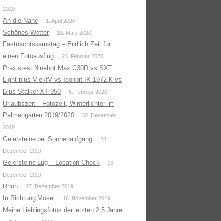
2020
An die Nahe
1. April 2020
Schönes Wetter
18. März 2020
Fastnachtssamstag – Endlich Zeit für
einen Fotoausflug
23. Februar 2020
Praxistest Ninebot Max G30D vs SXT
Light plus V ekfV vs Iconbit IK 1972 K vs
Blus Stalker XT 950
6. Februar 2020
Urlaubszeit – Fotozeit, Winterlichter im
Palmengarten 2019/2020
30. Dezember
2019
Geiersteine bei Sonnenaufgang
28.
Dezember 2019
Geiersteine Lug – Location Check
23.
Dezember 2019
Rhön
17. Dezember 2019
In Richtung Mosel
16. November 2019
Meine Lieblingsfotos der letzten 2,5 Jahre