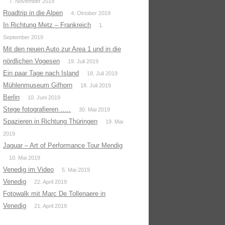
7. November 2019
Roadtrip in die Alpen
4. Oktober 2019
In Richtung Metz – Frankreich
1.
September 2019
Mit den neuen Auto zur Area 1 und in die
nördlichen Vogesen
19. Juli 2019
Ein paar Tage nach Island
18. Juli 2019
Mühlenmuseum Gifhorn
18. Juli 2019
Berlin
10. Juni 2019
Stege fotografieren …..
30. Mai 2019
Spazieren in Richtung Thüringen
19. Mai
2019
Jaguar – Art of Performance Tour Mendig
10. Mai 2019
Venedig im Video
5. Mai 2019
Venedig
22. April 2019
Fotowalk mit Marc De Tollenaere in
Venedig
21. April 2019