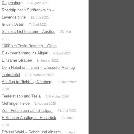
Regensburg
1. August 2021
Roadtrip nach Südfrankreich –
Lavendelblüte
18. Juli 2021
In den Osten
7. Juni 2021
Schloss Lichtenstein – Ausflug
23. Mai
2021
1000 km Tesla Roadtrip – Ohne
Elektroerfahrung ins Allgäu
4. April 2021
Einsame Straßen
9. Januar 2021
Dem Nebel entfliehen – E-Scooter Ausflug
in die Eifel
29. November 2020
Ausflug in Richtung Nürnberg
7. November
2020
Teufelstisch und Tesla
4. Oktober 2020
Mehlinger Heide
9. August 2020
Zum Feuersee nach Stuttgart
24. Juli 2020
E-Scooter Ausflug im Hunsrück
13. Juni
2020
Pfälzer Wald – Schön und einsam
5. April