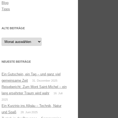
Blog
Tipps
ALTE BEITRÄGE
Alte
Beiträge
NEUESTE BEITRÄGE
Ein Gutschein, ein Tag – und ganz viel
gemeinsame Zeit
31. Dezember 2025
Reisebericht: Zum Mont Saint-Michel – ein
lang ersehnter Traum wird wahr
16. Juli
2025
Ein Kurztrip ins Allgäu – Technik, Natur
und Spaß
28. Juni 2025