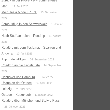
Zurück in der Provence – Sommerreise
2025
17. Juni 2025
Mein Tesla Model 3 SR+
13. Dezember
2024
Fotoausflug in den Schwarzwald
1. Januar
2024
Nach Südfrankreich – Roadtrip
11. August
2023
Roadtrip mit dem Tesla nach Spanien und
Andorra
10. April 2023
Trip in den Allgäu
24. September 2022
Roadtrip an die Kanalküste
24. September
2022
Hannover und Hamburg
9. Juni 2022
Urlaub an der Ostsee
24. April 2022
Leipzig
24. April 2022
Ostsee – Kurzurlaub
1. Januar 2022
Roadtrip über München und Stelvio Pass
25. Oktober 2021