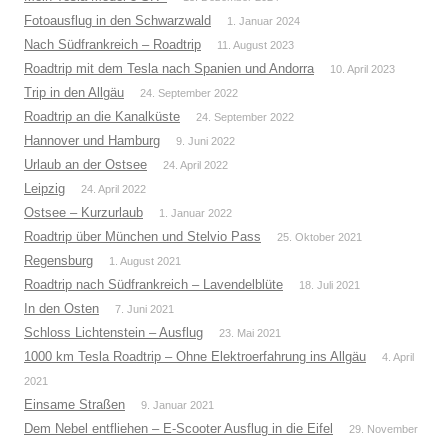
Fotoausflug in den Schwarzwald
1. Januar 2024
Nach Südfrankreich – Roadtrip
11. August 2023
Roadtrip mit dem Tesla nach Spanien und Andorra
10. April 2023
Trip in den Allgäu
24. September 2022
Roadtrip an die Kanalküste
24. September 2022
Hannover und Hamburg
9. Juni 2022
Urlaub an der Ostsee
24. April 2022
Leipzig
24. April 2022
Ostsee – Kurzurlaub
1. Januar 2022
Roadtrip über München und Stelvio Pass
25. Oktober 2021
Regensburg
1. August 2021
Roadtrip nach Südfrankreich – Lavendelblüte
18. Juli 2021
In den Osten
7. Juni 2021
Schloss Lichtenstein – Ausflug
23. Mai 2021
1000 km Tesla Roadtrip – Ohne Elektroerfahrung ins Allgäu
4. April
2021
Einsame Straßen
9. Januar 2021
Dem Nebel entfliehen – E-Scooter Ausflug in die Eifel
29. November