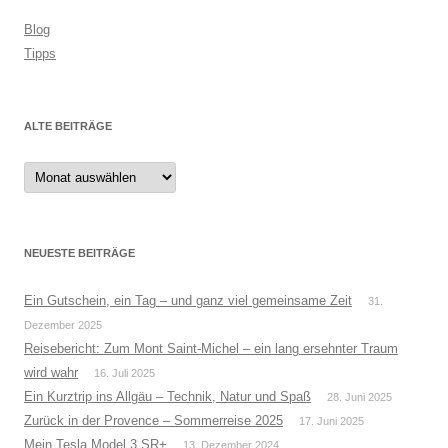
Blog
Tipps
ALTE BEITRÄGE
Alte
Beiträge
NEUESTE BEITRÄGE
Ein Gutschein, ein Tag – und ganz viel gemeinsame Zeit
31.
Dezember 2025
Reisebericht: Zum Mont Saint-Michel – ein lang ersehnter Traum
wird wahr
16. Juli 2025
Ein Kurztrip ins Allgäu – Technik, Natur und Spaß
28. Juni 2025
Zurück in der Provence – Sommerreise 2025
17. Juni 2025
Mein Tesla Model 3 SR+
13. Dezember 2024