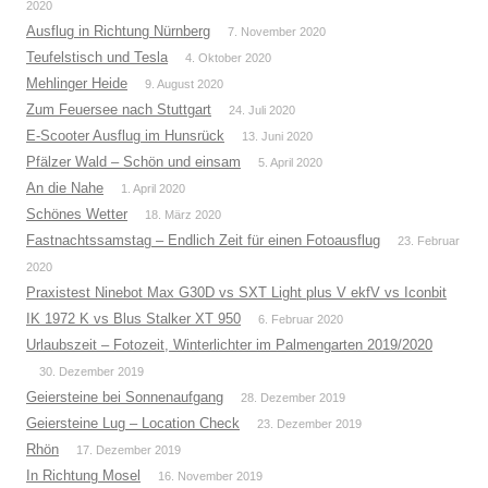
2020
Ausflug in Richtung Nürnberg
7. November 2020
Teufelstisch und Tesla
4. Oktober 2020
Mehlinger Heide
9. August 2020
Zum Feuersee nach Stuttgart
24. Juli 2020
E-Scooter Ausflug im Hunsrück
13. Juni 2020
Pfälzer Wald – Schön und einsam
5. April 2020
An die Nahe
1. April 2020
Schönes Wetter
18. März 2020
Fastnachtssamstag – Endlich Zeit für einen Fotoausflug
23. Februar
2020
Praxistest Ninebot Max G30D vs SXT Light plus V ekfV vs Iconbit
IK 1972 K vs Blus Stalker XT 950
6. Februar 2020
Urlaubszeit – Fotozeit, Winterlichter im Palmengarten 2019/2020
30. Dezember 2019
Geiersteine bei Sonnenaufgang
28. Dezember 2019
Geiersteine Lug – Location Check
23. Dezember 2019
Rhön
17. Dezember 2019
In Richtung Mosel
16. November 2019