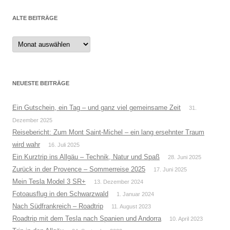
ALTE BEITRÄGE
Alte
Beiträge
NEUESTE BEITRÄGE
Ein Gutschein, ein Tag – und ganz viel gemeinsame Zeit
31.
Dezember 2025
Reisebericht: Zum Mont Saint-Michel – ein lang ersehnter Traum
wird wahr
16. Juli 2025
Ein Kurztrip ins Allgäu – Technik, Natur und Spaß
28. Juni 2025
Zurück in der Provence – Sommerreise 2025
17. Juni 2025
Mein Tesla Model 3 SR+
13. Dezember 2024
Fotoausflug in den Schwarzwald
1. Januar 2024
Nach Südfrankreich – Roadtrip
11. August 2023
Roadtrip mit dem Tesla nach Spanien und Andorra
10. April 2023