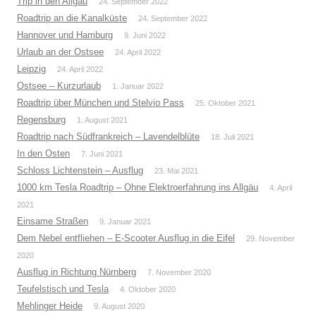
Trip in den Allgäu
24. September 2022
Roadtrip an die Kanalküste
24. September 2022
Hannover und Hamburg
9. Juni 2022
Urlaub an der Ostsee
24. April 2022
Leipzig
24. April 2022
Ostsee – Kurzurlaub
1. Januar 2022
Roadtrip über München und Stelvio Pass
25. Oktober 2021
Regensburg
1. August 2021
Roadtrip nach Südfrankreich – Lavendelblüte
18. Juli 2021
In den Osten
7. Juni 2021
Schloss Lichtenstein – Ausflug
23. Mai 2021
1000 km Tesla Roadtrip – Ohne Elektroerfahrung ins Allgäu
4. April
2021
Einsame Straßen
9. Januar 2021
Dem Nebel entfliehen – E-Scooter Ausflug in die Eifel
29. November
2020
Ausflug in Richtung Nürnberg
7. November 2020
Teufelstisch und Tesla
4. Oktober 2020
Mehlinger Heide
9. August 2020