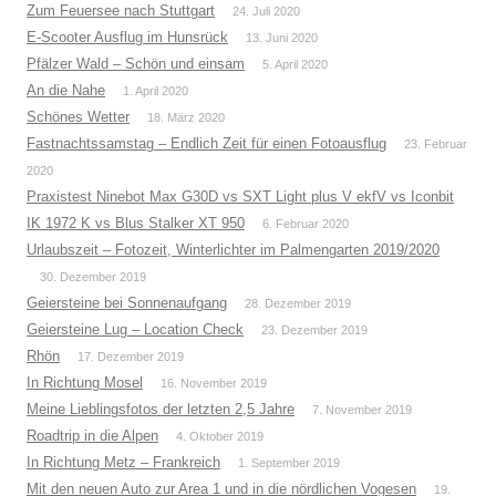
Zum Feuersee nach Stuttgart
24. Juli 2020
E-Scooter Ausflug im Hunsrück
13. Juni 2020
Pfälzer Wald – Schön und einsam
5. April 2020
An die Nahe
1. April 2020
Schönes Wetter
18. März 2020
Fastnachtssamstag – Endlich Zeit für einen Fotoausflug
23. Februar
2020
Praxistest Ninebot Max G30D vs SXT Light plus V ekfV vs Iconbit
IK 1972 K vs Blus Stalker XT 950
6. Februar 2020
Urlaubszeit – Fotozeit, Winterlichter im Palmengarten 2019/2020
30. Dezember 2019
Geiersteine bei Sonnenaufgang
28. Dezember 2019
Geiersteine Lug – Location Check
23. Dezember 2019
Rhön
17. Dezember 2019
In Richtung Mosel
16. November 2019
Meine Lieblingsfotos der letzten 2,5 Jahre
7. November 2019
Roadtrip in die Alpen
4. Oktober 2019
In Richtung Metz – Frankreich
1. September 2019
Mit den neuen Auto zur Area 1 und in die nördlichen Vogesen
19.