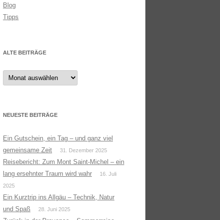
Blog
Tipps
ALTE BEITRÄGE
Alte
Beiträge
NEUESTE BEITRÄGE
Ein Gutschein, ein Tag – und ganz viel
gemeinsame Zeit
31. Dezember 2025
Reisebericht: Zum Mont Saint-Michel – ein
lang ersehnter Traum wird wahr
16. Juli
2025
Ein Kurztrip ins Allgäu – Technik, Natur
und Spaß
28. Juni 2025