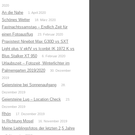
2020
An die Nahe
1. April 2020
Schönes Wetter
18. März 2020
Fastnachtssamstag – Endlich Zeit für
einen Fotoausflug
23. Februar 2020
Praxistest Ninebot Max G30D vs SXT
Light plus V ekfV vs Iconbit IK 1972 K vs
Blus Stalker XT 950
6. Februar 2020
Urlaubszeit – Fotozeit, Winterlichter im
Palmengarten 2019/2020
30. Dezember
2019
Geiersteine bei Sonnenaufgang
28.
Dezember 2019
Geiersteine Lug – Location Check
23.
Dezember 2019
Rhön
17. Dezember 2019
In Richtung Mosel
16. November 2019
Meine Lieblingsfotos der letzten 2,5 Jahre