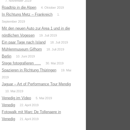
7. November 2019
Roadtrip in die Alpen
4. Oktober 2019
In Richtung Metz – Frankreich
1.
September 2019
Mit den neuen Auto zur Area 1 und in die
nördlichen Vogesen
19. Juli 2019
Ein paar Tage nach Island
18. Juli 2019
Mühlenmuseum Gifhorn
18. Juli 2019
Berlin
10. Juni 2019
Stege fotografieren …..
30. Mai 2019
Spazieren in Richtung Thüringen
19. Mai
2019
Jaguar – Art of Performance Tour Mendig
10. Mai 2019
Venedig im Video
5. Mai 2019
Venedig
22. April 2019
Fotowalk mit Marc De Tollenaere in
Venedig
21. April 2019