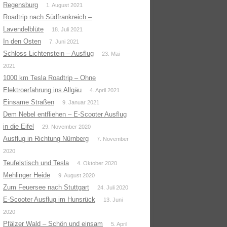
Regensburg
1. August 2021
Roadtrip nach Südfrankreich –
Lavendelblüte
18. Juli 2021
In den Osten
7. Juni 2021
Schloss Lichtenstein – Ausflug
23. Mai
2021
1000 km Tesla Roadtrip – Ohne
Elektroerfahrung ins Allgäu
4. April 2021
Einsame Straßen
9. Januar 2021
Dem Nebel entfliehen – E-Scooter Ausflug
in die Eifel
29. November 2020
Ausflug in Richtung Nürnberg
7. November
2020
Teufelstisch und Tesla
4. Oktober 2020
Mehlinger Heide
9. August 2020
Zum Feuersee nach Stuttgart
24. Juli 2020
E-Scooter Ausflug im Hunsrück
13. Juni
2020
Pfälzer Wald – Schön und einsam
5. April