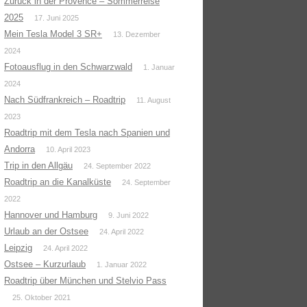
Zurück in der Provence – Sommerreise
2025
17. Juni 2025
Mein Tesla Model 3 SR+
13. Dezember
2024
Fotoausflug in den Schwarzwald
1. Januar
2024
Nach Südfrankreich – Roadtrip
11. August
2023
Roadtrip mit dem Tesla nach Spanien und
Andorra
10. April 2023
Trip in den Allgäu
24. September 2022
Roadtrip an die Kanalküste
24. September
2022
Hannover und Hamburg
9. Juni 2022
Urlaub an der Ostsee
24. April 2022
Leipzig
24. April 2022
Ostsee – Kurzurlaub
1. Januar 2022
Roadtrip über München und Stelvio Pass
25. Oktober 2021