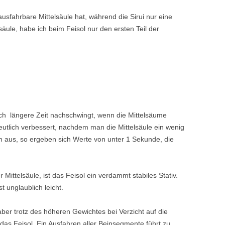
usfahrbare Mittelsäule hat, während die Sirui nur eine
säule, habe ich beim Feisol nur den ersten Teil der
och längere Zeit nachschwingt, wenn die Mittelsäume
deutlich verbessert, nachdem man die Mittelsäule ein wenig
m aus, so ergeben sich Werte von unter 1 Sekunde, die
Mittelsäule, ist das Feisol ein verdammt stabiles Stativ.
 unglaublich leicht.
 aber trotz des höheren Gewichtes bei Verzicht auf die
as Feisol. Ein Ausfahren aller Beinsegmente führt zu