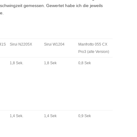
schwingzeit gemessen. Gewertet habe ich die jeweils
e.
441S
Sirui N2205X
Sirui W1204
Manfrotto 055 CX
Pro3 (alte Version)
1,8 Sek.
1,8 Sek
0,8 Sek
1,4 Sek.
1,4 Sek
0,9 Sek