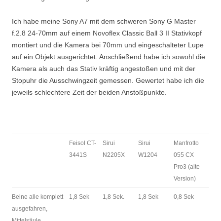
Ich habe meine Sony A7 mit dem schweren Sony G Master
f.2.8 24-70mm auf einem Novoflex Classic Ball 3 II Stativkopf
montiert und die Kamera bei 70mm und eingeschalteter Lupe
auf ein Objekt ausgerichtet. Anschließend habe ich sowohl die
Kamera als auch das Stativ kräftig angestoßen und mit der
Stopuhr die Ausschwingzeit gemessen. Gewertet habe ich die
jeweils schlechtere Zeit der beiden Anstoßpunkte.
Feisol CT-
Sirui
Sirui
Manfrotto
3441S
N2205X
W1204
055 CX
Pro3 (alte
Version)
Beine alle komplett
1,8 Sek
1,8 Sek.
1,8 Sek
0,8 Sek
ausgefahren,
Mittelsäule