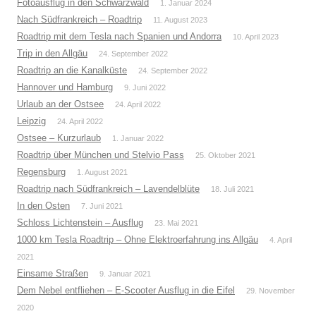
Fotoausflug in den Schwarzwald
1. Januar 2024
Nach Südfrankreich – Roadtrip
11. August 2023
Roadtrip mit dem Tesla nach Spanien und Andorra
10. April 2023
Trip in den Allgäu
24. September 2022
Roadtrip an die Kanalküste
24. September 2022
Hannover und Hamburg
9. Juni 2022
Urlaub an der Ostsee
24. April 2022
Leipzig
24. April 2022
Ostsee – Kurzurlaub
1. Januar 2022
Roadtrip über München und Stelvio Pass
25. Oktober 2021
Regensburg
1. August 2021
Roadtrip nach Südfrankreich – Lavendelblüte
18. Juli 2021
In den Osten
7. Juni 2021
Schloss Lichtenstein – Ausflug
23. Mai 2021
1000 km Tesla Roadtrip – Ohne Elektroerfahrung ins Allgäu
4. April
2021
Einsame Straßen
9. Januar 2021
Dem Nebel entfliehen – E-Scooter Ausflug in die Eifel
29. November
2020