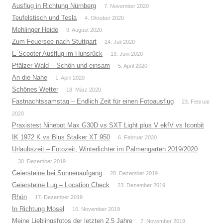
Ausflug in Richtung Nürnberg
7. November 2020
Teufelstisch und Tesla
4. Oktober 2020
Mehlinger Heide
9. August 2020
Zum Feuersee nach Stuttgart
24. Juli 2020
E-Scooter Ausflug im Hunsrück
13. Juni 2020
Pfälzer Wald – Schön und einsam
5. April 2020
An die Nahe
1. April 2020
Schönes Wetter
18. März 2020
Fastnachtssamstag – Endlich Zeit für einen Fotoausflug
23. Februar
2020
Praxistest Ninebot Max G30D vs SXT Light plus V ekfV vs Iconbit
IK 1972 K vs Blus Stalker XT 950
6. Februar 2020
Urlaubszeit – Fotozeit, Winterlichter im Palmengarten 2019/2020
30. Dezember 2019
Geiersteine bei Sonnenaufgang
28. Dezember 2019
Geiersteine Lug – Location Check
23. Dezember 2019
Rhön
17. Dezember 2019
In Richtung Mosel
16. November 2019
Meine Lieblingsfotos der letzten 2,5 Jahre
7. November 2019