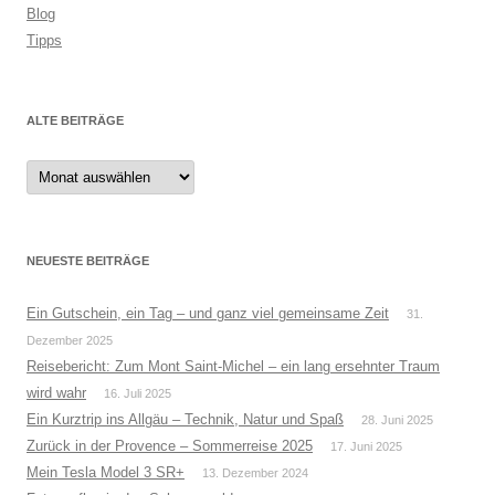
Blog
Tipps
ALTE BEITRÄGE
Alte
Beiträge
NEUESTE BEITRÄGE
Ein Gutschein, ein Tag – und ganz viel gemeinsame Zeit
31.
Dezember 2025
Reisebericht: Zum Mont Saint-Michel – ein lang ersehnter Traum
wird wahr
16. Juli 2025
Ein Kurztrip ins Allgäu – Technik, Natur und Spaß
28. Juni 2025
Zurück in der Provence – Sommerreise 2025
17. Juni 2025
Mein Tesla Model 3 SR+
13. Dezember 2024