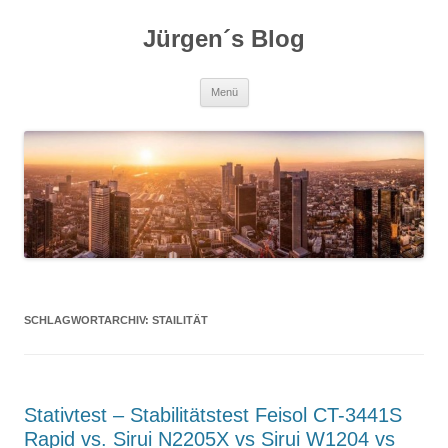
Zum
Inhalt
Jürgen´s Blog
springen
Menü
SCHLAGWORTARCHIV:
STAILITÄT
Stativtest – Stabilitätstest Feisol CT-3441S
Rapid vs. Sirui N2205X vs Sirui W1204 vs