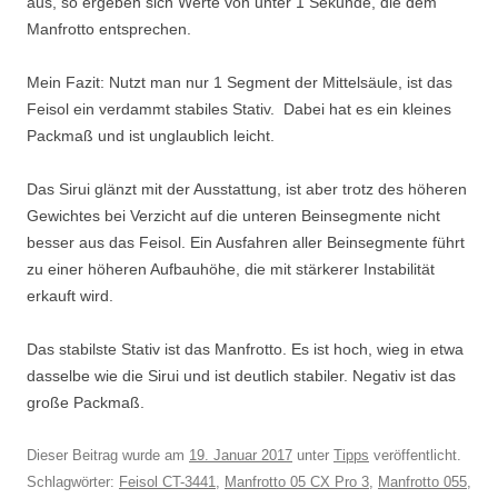
aus, so ergeben sich Werte von unter 1 Sekunde, die dem
Manfrotto entsprechen.
Mein Fazit: Nutzt man nur 1 Segment der Mittelsäule, ist das
Feisol ein verdammt stabiles Stativ. Dabei hat es ein kleines
Packmaß und ist unglaublich leicht.
Das Sirui glänzt mit der Ausstattung, ist aber trotz des höheren
Gewichtes bei Verzicht auf die unteren Beinsegmente nicht
besser aus das Feisol. Ein Ausfahren aller Beinsegmente führt
zu einer höheren Aufbauhöhe, die mit stärkerer Instabilität
erkauft wird.
Das stabilste Stativ ist das Manfrotto. Es ist hoch, wieg in etwa
dasselbe wie die Sirui und ist deutlich stabiler. Negativ ist das
große Packmaß.
Dieser Beitrag wurde am
19. Januar 2017
unter
Tipps
veröffentlicht.
Schlagwörter:
Feisol CT-3441
,
Manfrotto 05 CX Pro 3
,
Manfrotto 055
,