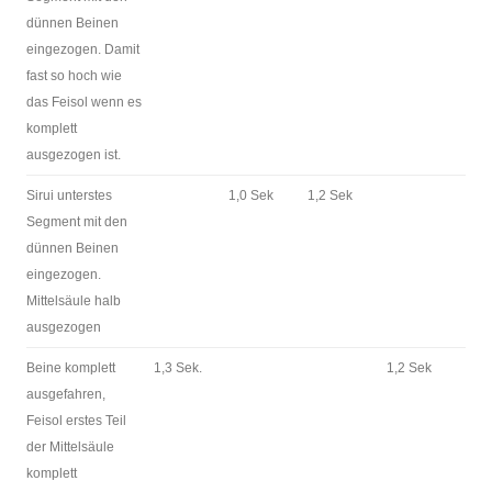
dünnen Beinen
eingezogen. Damit
fast so hoch wie
das Feisol wenn es
komplett
ausgezogen ist.
Sirui unterstes
1,0 Sek
1,2 Sek
Segment mit den
dünnen Beinen
eingezogen.
Mittelsäule halb
ausgezogen
Beine komplett
1,3 Sek.
1,2 Sek
ausgefahren,
Feisol erstes Teil
der Mittelsäule
komplett