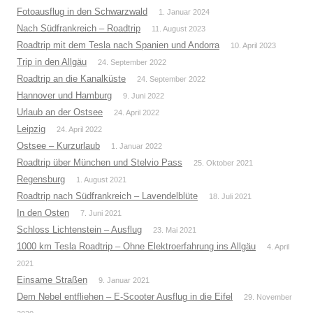
Fotoausflug in den Schwarzwald
1. Januar 2024
Nach Südfrankreich – Roadtrip
11. August 2023
Roadtrip mit dem Tesla nach Spanien und Andorra
10. April 2023
Trip in den Allgäu
24. September 2022
Roadtrip an die Kanalküste
24. September 2022
Hannover und Hamburg
9. Juni 2022
Urlaub an der Ostsee
24. April 2022
Leipzig
24. April 2022
Ostsee – Kurzurlaub
1. Januar 2022
Roadtrip über München und Stelvio Pass
25. Oktober 2021
Regensburg
1. August 2021
Roadtrip nach Südfrankreich – Lavendelblüte
18. Juli 2021
In den Osten
7. Juni 2021
Schloss Lichtenstein – Ausflug
23. Mai 2021
1000 km Tesla Roadtrip – Ohne Elektroerfahrung ins Allgäu
4. April
2021
Einsame Straßen
9. Januar 2021
Dem Nebel entfliehen – E-Scooter Ausflug in die Eifel
29. November