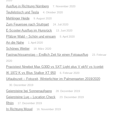
2020
Ausflug in Richtung Nürnberg
7. November 2020
Teufelstisch und Tesla
4. Oktober 2020
Mehlinger Heide
9. August 2020
Zum Feuersee nach Stuttgart
24. Juli 2020
E-Scooter Ausflug im Hunsrück
13. Juni 2020
Pfälzer Wald – Schön und einsam
5. April 2020
An die Nahe
1. April 2020
Schönes Wetter
18. März 2020
Fastnachtssamstag – Endlich Zeit für einen Fotoausflug
23. Februar
2020
Praxistest Ninebot Max G30D vs SXT Light plus V ekfV vs Iconbit
IK 1972 K vs Blus Stalker XT 950
6. Februar 2020
Urlaubszeit – Fotozeit, Winterlichter im Palmengarten 2019/2020
30. Dezember 2019
Geiersteine bei Sonnenaufgang
28. Dezember 2019
Geiersteine Lug – Location Check
23. Dezember 2019
Rhön
17. Dezember 2019
In Richtung Mosel
16. November 2019