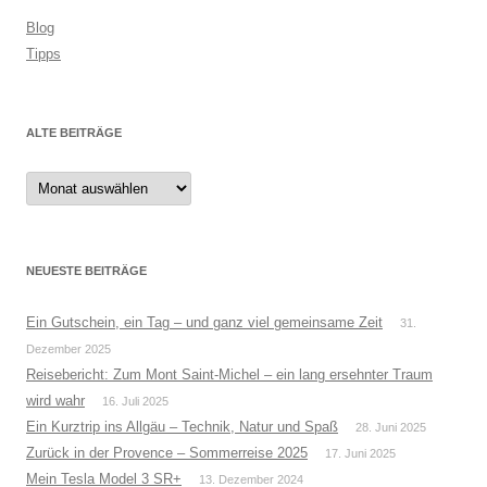
Blog
Tipps
ALTE BEITRÄGE
Alte
Beiträge
NEUESTE BEITRÄGE
Ein Gutschein, ein Tag – und ganz viel gemeinsame Zeit
31.
Dezember 2025
Reisebericht: Zum Mont Saint-Michel – ein lang ersehnter Traum
wird wahr
16. Juli 2025
Ein Kurztrip ins Allgäu – Technik, Natur und Spaß
28. Juni 2025
Zurück in der Provence – Sommerreise 2025
17. Juni 2025
Mein Tesla Model 3 SR+
13. Dezember 2024