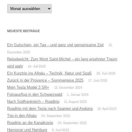
Alte
Beiträge
NEUESTE BEITRÄGE
Ein Gutschein, ein Tag – und ganz viel gemeinsame Zeit
31.
Dezember 2025
Reisebericht: Zum Mont Saint-Michel – ein lang ersehnter Traum
wird wahr
16. Juli 2025
Ein Kurztrip ins Allgäu – Technik, Natur und Spaß
28. Juni 2025
Zurück in der Provence – Sommerreise 2025
17. Juni 2025
Mein Tesla Model 3 SR+
13. Dezember 2024
Fotoausflug in den Schwarzwald
1. Januar 2024
Nach Südfrankreich – Roadtrip
11. August 2023
Roadtrip mit dem Tesla nach Spanien und Andorra
10. April 2023
Trip in den Allgäu
24. September 2022
Roadtrip an die Kanalküste
24. September 2022
Hannover und Hamburg
9. Juni 2022