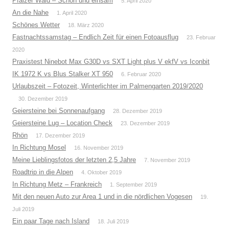
Pfälzer Wald – Schön und einsam
5. April 2020
An die Nahe
1. April 2020
Schönes Wetter
18. März 2020
Fastnachtssamstag – Endlich Zeit für einen Fotoausflug
23. Februar
2020
Praxistest Ninebot Max G30D vs SXT Light plus V ekfV vs Iconbit
IK 1972 K vs Blus Stalker XT 950
6. Februar 2020
Urlaubszeit – Fotozeit, Winterlichter im Palmengarten 2019/2020
30. Dezember 2019
Geiersteine bei Sonnenaufgang
28. Dezember 2019
Geiersteine Lug – Location Check
23. Dezember 2019
Rhön
17. Dezember 2019
In Richtung Mosel
16. November 2019
Meine Lieblingsfotos der letzten 2,5 Jahre
7. November 2019
Roadtrip in die Alpen
4. Oktober 2019
In Richtung Metz – Frankreich
1. September 2019
Mit den neuen Auto zur Area 1 und in die nördlichen Vogesen
19.
Juli 2019
Ein paar Tage nach Island
18. Juli 2019