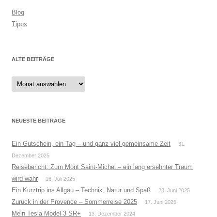
Blog
Tipps
ALTE BEITRÄGE
Alte
Beiträge
NEUESTE BEITRÄGE
Ein Gutschein, ein Tag – und ganz viel gemeinsame Zeit
31.
Dezember 2025
Reisebericht: Zum Mont Saint-Michel – ein lang ersehnter Traum
wird wahr
16. Juli 2025
Ein Kurztrip ins Allgäu – Technik, Natur und Spaß
28. Juni 2025
Zurück in der Provence – Sommerreise 2025
17. Juni 2025
Mein Tesla Model 3 SR+
13. Dezember 2024