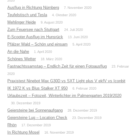
2020
Ausflug in Richtung Nürnberg
7. November 2020
Teufelstisch und Tesla
4. Oktober 2020
Mehlinger Heide
9. August 2020
Zum Feuersee nach Stuttgart
24. Juli 2020
E-Scooter Ausflug im Hunsrück
13. Juni 2020
Pfälzer Wald – Schön und einsam
5. April 2020
An die Nahe
1. April 2020
Schönes Wetter
18. März 2020
Fastnachtssamstag – Endlich Zeit für einen Fotoausflug
23. Februar
2020
Praxistest Ninebot Max G30D vs SXT Light plus V ekfV vs Iconbit
IK 1972 K vs Blus Stalker XT 950
6. Februar 2020
Urlaubszeit – Fotozeit, Winterlichter im Palmengarten 2019/2020
30. Dezember 2019
Geiersteine bei Sonnenaufgang
28. Dezember 2019
Geiersteine Lug – Location Check
23. Dezember 2019
Rhön
17. Dezember 2019
In Richtung Mosel
16. November 2019