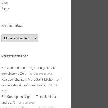
Blog
Tipps
ALTE BEITRÄGE
Alte
Beiträge
NEUESTE BEITRÄGE
Ein Gutschein, ein Tag – und ganz viel
gemeinsame Zeit
31. Dezember 2025
Reisebericht: Zum Mont Saint-Michel – ein
lang ersehnter Traum wird wahr
16. Juli
2025
Ein Kurztrip ins Allgäu – Technik, Natur
und Spaß
28. Juni 2025