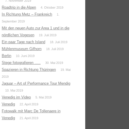
7. November 2019
Roadtrip in die Alpen
4. Oktober 2019
In Richtung Metz – Frankreich
1.
September 2019
Mit den neuen Auto zur Area 1 und in die
nördlichen Vogesen
19. Juli 2019
Ein paar Tage nach Island
18. Juli 2019
Mühlenmuseum Gifhorn
18. Juli 2019
Berlin
10. Juni 2019
Stege fotografieren …..
30. Mai 2019
Spazieren in Richtung Thüringen
19. Mai
2019
Jaguar – Art of Performance Tour Mendig
10. Mai 2019
Venedig im Video
5. Mai 2019
Venedig
22. April 2019
Fotowalk mit Marc De Tollenaere in
Venedig
21. April 2019