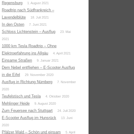
Regensburg
1. August 2021
Roadtrip nach Südfrankreich –
Lavendelblüte
18. Juli 2021
In den Osten
7. Juni 2021
Schloss Lichtenstein – Ausflug
23. Mai
2021
1000 km Tesla Roadtrip – Ohne
Elektroerfahrung ins Allgäu
4. April 2021
Einsame Straßen
9. Januar 2021
Dem Nebel entfliehen – E-Scooter Ausflug
in die Eifel
29. November 2020
Ausflug in Richtung Nürnberg
7. November
2020
Teufelstisch und Tesla
4. Oktober 2020
Mehlinger Heide
9. August 2020
Zum Feuersee nach Stuttgart
24. Juli 2020
E-Scooter Ausflug im Hunsrück
13. Juni
2020
Pfälzer Wald – Schön und einsam
5. April