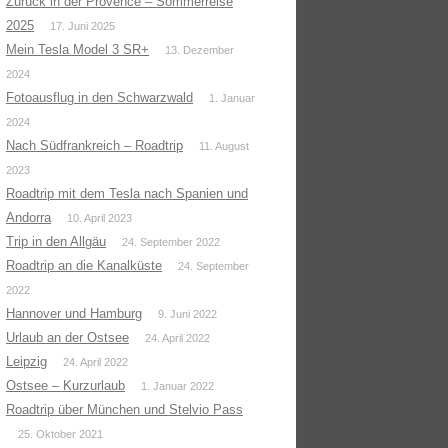
Zurück in der Provence – Sommerreise
2025
17. Juni 2025
Mein Tesla Model 3 SR+
13. Dezember
2024
Fotoausflug in den Schwarzwald
1. Januar
2024
Nach Südfrankreich – Roadtrip
11. August
2023
Roadtrip mit dem Tesla nach Spanien und
Andorra
10. April 2023
Trip in den Allgäu
24. September 2022
Roadtrip an die Kanalküste
24. September
2022
Hannover und Hamburg
9. Juni 2022
Urlaub an der Ostsee
24. April 2022
Leipzig
24. April 2022
Ostsee – Kurzurlaub
1. Januar 2022
Roadtrip über München und Stelvio Pass
25. Oktober 2021