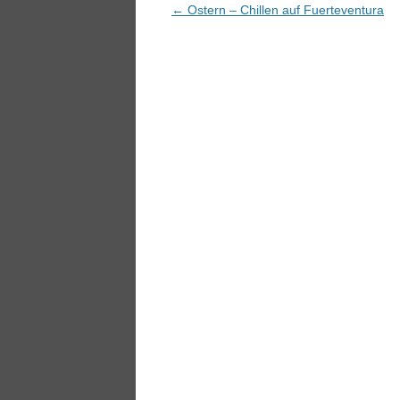
Beitragsnavigation
←
Ostern – Chillen auf Fuerteventura