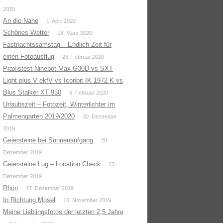
2020
An die Nahe
1. April 2020
Schönes Wetter
18. März 2020
Fastnachtssamstag – Endlich Zeit für
einen Fotoausflug
23. Februar 2020
Praxistest Ninebot Max G30D vs SXT
Light plus V ekfV vs Iconbit IK 1972 K vs
Blus Stalker XT 950
6. Februar 2020
Urlaubszeit – Fotozeit, Winterlichter im
Palmengarten 2019/2020
30. Dezember
2019
Geiersteine bei Sonnenaufgang
28.
Dezember 2019
Geiersteine Lug – Location Check
23.
Dezember 2019
Rhön
17. Dezember 2019
In Richtung Mosel
16. November 2019
Meine Lieblingsfotos der letzten 2,5 Jahre