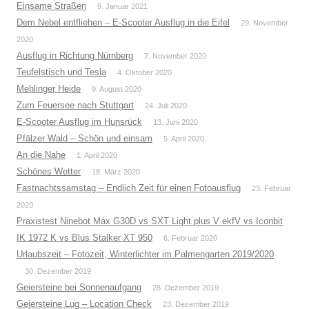
Einsame Straßen
9. Januar 2021
Dem Nebel entfliehen – E-Scooter Ausflug in die Eifel
29. November
2020
Ausflug in Richtung Nürnberg
7. November 2020
Teufelstisch und Tesla
4. Oktober 2020
Mehlinger Heide
9. August 2020
Zum Feuersee nach Stuttgart
24. Juli 2020
E-Scooter Ausflug im Hunsrück
13. Juni 2020
Pfälzer Wald – Schön und einsam
5. April 2020
An die Nahe
1. April 2020
Schönes Wetter
18. März 2020
Fastnachtssamstag – Endlich Zeit für einen Fotoausflug
23. Februar
2020
Praxistest Ninebot Max G30D vs SXT Light plus V ekfV vs Iconbit
IK 1972 K vs Blus Stalker XT 950
6. Februar 2020
Urlaubszeit – Fotozeit, Winterlichter im Palmengarten 2019/2020
30. Dezember 2019
Geiersteine bei Sonnenaufgang
28. Dezember 2019
Geiersteine Lug – Location Check
23. Dezember 2019