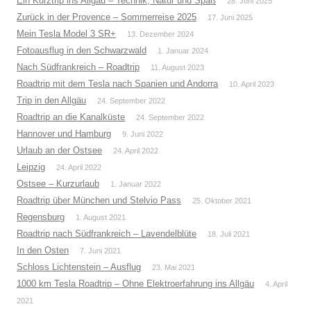
Ein Kurztrip ins Allgäu – Technik, Natur und Spaß
28. Juni 2025
Zurück in der Provence – Sommerreise 2025
17. Juni 2025
Mein Tesla Model 3 SR+
13. Dezember 2024
Fotoausflug in den Schwarzwald
1. Januar 2024
Nach Südfrankreich – Roadtrip
11. August 2023
Roadtrip mit dem Tesla nach Spanien und Andorra
10. April 2023
Trip in den Allgäu
24. September 2022
Roadtrip an die Kanalküste
24. September 2022
Hannover und Hamburg
9. Juni 2022
Urlaub an der Ostsee
24. April 2022
Leipzig
24. April 2022
Ostsee – Kurzurlaub
1. Januar 2022
Roadtrip über München und Stelvio Pass
25. Oktober 2021
Regensburg
1. August 2021
Roadtrip nach Südfrankreich – Lavendelblüte
18. Juli 2021
In den Osten
7. Juni 2021
Schloss Lichtenstein – Ausflug
23. Mai 2021
1000 km Tesla Roadtrip – Ohne Elektroerfahrung ins Allgäu
4. April
2021