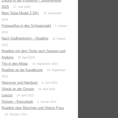
Zurück in der Provence – Sommerreise
2025
17. Juni 2025
Mein Tesla Model 3 SR+
13. Dezember
2024
Fotoausflug in den Schwarzwald
1. Januar
2024
Nach Südfrankreich – Roadtrip
11. August
2023
Roadtrip mit dem Tesla nach Spanien und
Andorra
10. April 2023
Trip in den Allgäu
24. September 2022
Roadtrip an die Kanalküste
24. September
2022
Hannover und Hamburg
9. Juni 2022
Urlaub an der Ostsee
24. April 2022
Leipzig
24. April 2022
Ostsee – Kurzurlaub
1. Januar 2022
Roadtrip über München und Stelvio Pass
25. Oktober 2021