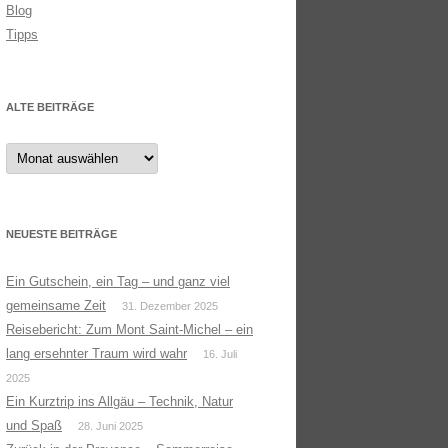
Blog
Tipps
ALTE BEITRÄGE
Alte
Beiträge
NEUESTE BEITRÄGE
Ein Gutschein, ein Tag – und ganz viel
gemeinsame Zeit
31. Dezember 2025
Reisebericht: Zum Mont Saint-Michel – ein
lang ersehnter Traum wird wahr
16. Juli
2025
Ein Kurztrip ins Allgäu – Technik, Natur
und Spaß
28. Juni 2025