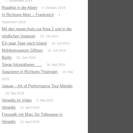
7. November 2019
Roadtrip in die Alpen
4. Oktober 2019
In Richtung Metz – Frankreich
1.
September 2019
Mit den neuen Auto zur Area 1 und in die
nördlichen Vogesen
19. Juli 2019
Ein paar Tage nach Island
18. Juli 2019
Mühlenmuseum Gifhorn
18. Juli 2019
Berlin
10. Juni 2019
Stege fotografieren …..
30. Mai 2019
Spazieren in Richtung Thüringen
19. Mai
2019
Jaguar – Art of Performance Tour Mendig
10. Mai 2019
Venedig im Video
5. Mai 2019
Venedig
22. April 2019
Fotowalk mit Marc De Tollenaere in
Venedig
21. April 2019