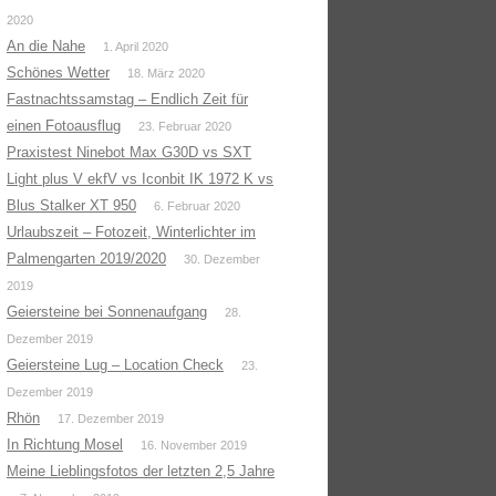
2020
An die Nahe
1. April 2020
Schönes Wetter
18. März 2020
Fastnachtssamstag – Endlich Zeit für
einen Fotoausflug
23. Februar 2020
Praxistest Ninebot Max G30D vs SXT
Light plus V ekfV vs Iconbit IK 1972 K vs
Blus Stalker XT 950
6. Februar 2020
Urlaubszeit – Fotozeit, Winterlichter im
Palmengarten 2019/2020
30. Dezember
2019
Geiersteine bei Sonnenaufgang
28.
Dezember 2019
Geiersteine Lug – Location Check
23.
Dezember 2019
Rhön
17. Dezember 2019
In Richtung Mosel
16. November 2019
Meine Lieblingsfotos der letzten 2,5 Jahre