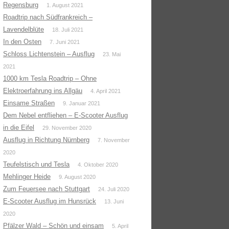
Regensburg
1. August 2021
Roadtrip nach Südfrankreich –
Lavendelblüte
18. Juli 2021
In den Osten
7. Juni 2021
Schloss Lichtenstein – Ausflug
23. Mai
2021
1000 km Tesla Roadtrip – Ohne
Elektroerfahrung ins Allgäu
4. April 2021
Einsame Straßen
9. Januar 2021
Dem Nebel entfliehen – E-Scooter Ausflug
in die Eifel
29. November 2020
Ausflug in Richtung Nürnberg
7. November
2020
Teufelstisch und Tesla
4. Oktober 2020
Mehlinger Heide
9. August 2020
Zum Feuersee nach Stuttgart
24. Juli 2020
E-Scooter Ausflug im Hunsrück
13. Juni
2020
Pfälzer Wald – Schön und einsam
5. April