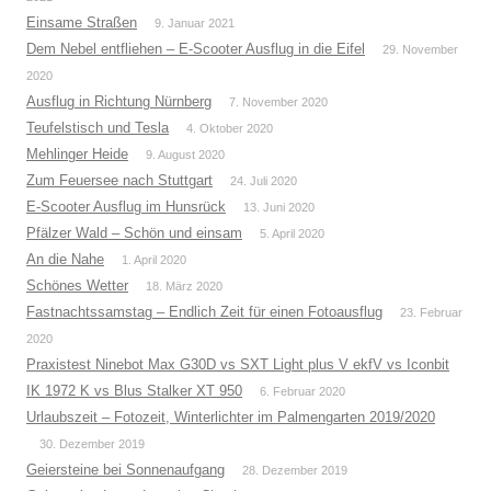
Einsame Straßen
9. Januar 2021
Dem Nebel entfliehen – E-Scooter Ausflug in die Eifel
29. November
2020
Ausflug in Richtung Nürnberg
7. November 2020
Teufelstisch und Tesla
4. Oktober 2020
Mehlinger Heide
9. August 2020
Zum Feuersee nach Stuttgart
24. Juli 2020
E-Scooter Ausflug im Hunsrück
13. Juni 2020
Pfälzer Wald – Schön und einsam
5. April 2020
An die Nahe
1. April 2020
Schönes Wetter
18. März 2020
Fastnachtssamstag – Endlich Zeit für einen Fotoausflug
23. Februar
2020
Praxistest Ninebot Max G30D vs SXT Light plus V ekfV vs Iconbit
IK 1972 K vs Blus Stalker XT 950
6. Februar 2020
Urlaubszeit – Fotozeit, Winterlichter im Palmengarten 2019/2020
30. Dezember 2019
Geiersteine bei Sonnenaufgang
28. Dezember 2019