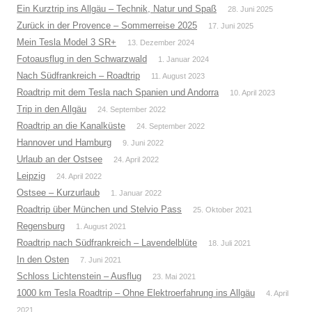
Ein Kurztrip ins Allgäu – Technik, Natur und Spaß
28. Juni 2025
Zurück in der Provence – Sommerreise 2025
17. Juni 2025
Mein Tesla Model 3 SR+
13. Dezember 2024
Fotoausflug in den Schwarzwald
1. Januar 2024
Nach Südfrankreich – Roadtrip
11. August 2023
Roadtrip mit dem Tesla nach Spanien und Andorra
10. April 2023
Trip in den Allgäu
24. September 2022
Roadtrip an die Kanalküste
24. September 2022
Hannover und Hamburg
9. Juni 2022
Urlaub an der Ostsee
24. April 2022
Leipzig
24. April 2022
Ostsee – Kurzurlaub
1. Januar 2022
Roadtrip über München und Stelvio Pass
25. Oktober 2021
Regensburg
1. August 2021
Roadtrip nach Südfrankreich – Lavendelblüte
18. Juli 2021
In den Osten
7. Juni 2021
Schloss Lichtenstein – Ausflug
23. Mai 2021
1000 km Tesla Roadtrip – Ohne Elektroerfahrung ins Allgäu
4. April
2021