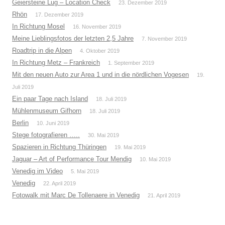
Geiersteine Lug – Location Check
23. Dezember 2019
Rhön
17. Dezember 2019
In Richtung Mosel
16. November 2019
Meine Lieblingsfotos der letzten 2,5 Jahre
7. November 2019
Roadtrip in die Alpen
4. Oktober 2019
In Richtung Metz – Frankreich
1. September 2019
Mit den neuen Auto zur Area 1 und in die nördlichen Vogesen
19.
Juli 2019
Ein paar Tage nach Island
18. Juli 2019
Mühlenmuseum Gifhorn
18. Juli 2019
Berlin
10. Juni 2019
Stege fotografieren …..
30. Mai 2019
Spazieren in Richtung Thüringen
19. Mai 2019
Jaguar – Art of Performance Tour Mendig
10. Mai 2019
Venedig im Video
5. Mai 2019
Venedig
22. April 2019
Fotowalk mit Marc De Tollenaere in Venedig
21. April 2019