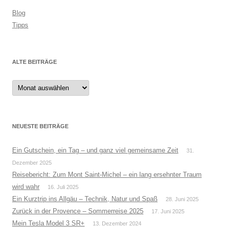
Blog
Tipps
ALTE BEITRÄGE
Alte
Beiträge
NEUESTE BEITRÄGE
Ein Gutschein, ein Tag – und ganz viel gemeinsame Zeit
31.
Dezember 2025
Reisebericht: Zum Mont Saint-Michel – ein lang ersehnter Traum
wird wahr
16. Juli 2025
Ein Kurztrip ins Allgäu – Technik, Natur und Spaß
28. Juni 2025
Zurück in der Provence – Sommerreise 2025
17. Juni 2025
Mein Tesla Model 3 SR+
13. Dezember 2024