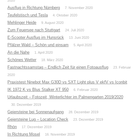
2020
Ausflug in Richtung Nürnberg
7. November 2020
Teufelstisch und Tesla
4. Oktober 2020
Mehlinger Heide
9. August 2020
Zum Feuersee nach Stuttgart
24. Juli 2020
E-Scooter Ausflug im Hunsrück
13. Juni 2020
Pfälzer Wald – Schön und einsam
5. April 2020
An die Nahe
1. April 2020
Schönes Wetter
18. März 2020
Fastnachtssamstag – Endlich Zeit für einen Fotoausflug
23. Februar
2020
Praxistest Ninebot Max G30D vs SXT Light plus V ekfV vs Iconbit
IK 1972 K vs Blus Stalker XT 950
6. Februar 2020
Urlaubszeit – Fotozeit, Winterlichter im Palmengarten 2019/2020
30. Dezember 2019
Geiersteine bei Sonnenaufgang
28. Dezember 2019
Geiersteine Lug – Location Check
23. Dezember 2019
Rhön
17. Dezember 2019
In Richtung Mosel
16. November 2019