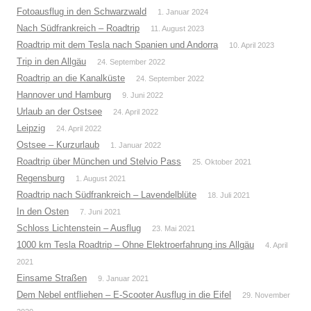
Fotoausflug in den Schwarzwald
1. Januar 2024
Nach Südfrankreich – Roadtrip
11. August 2023
Roadtrip mit dem Tesla nach Spanien und Andorra
10. April 2023
Trip in den Allgäu
24. September 2022
Roadtrip an die Kanalküste
24. September 2022
Hannover und Hamburg
9. Juni 2022
Urlaub an der Ostsee
24. April 2022
Leipzig
24. April 2022
Ostsee – Kurzurlaub
1. Januar 2022
Roadtrip über München und Stelvio Pass
25. Oktober 2021
Regensburg
1. August 2021
Roadtrip nach Südfrankreich – Lavendelblüte
18. Juli 2021
In den Osten
7. Juni 2021
Schloss Lichtenstein – Ausflug
23. Mai 2021
1000 km Tesla Roadtrip – Ohne Elektroerfahrung ins Allgäu
4. April
2021
Einsame Straßen
9. Januar 2021
Dem Nebel entfliehen – E-Scooter Ausflug in die Eifel
29. November