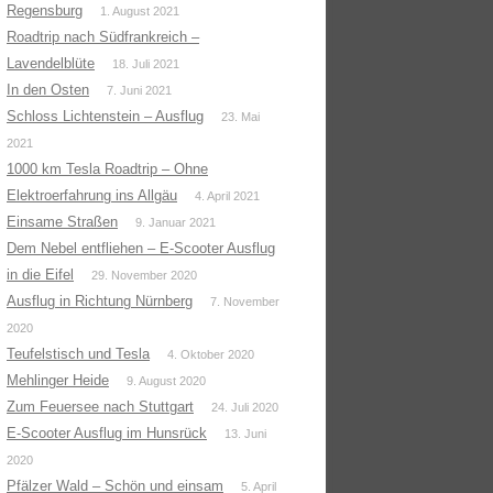
Regensburg
1. August 2021
Roadtrip nach Südfrankreich –
Lavendelblüte
18. Juli 2021
In den Osten
7. Juni 2021
Schloss Lichtenstein – Ausflug
23. Mai
2021
1000 km Tesla Roadtrip – Ohne
Elektroerfahrung ins Allgäu
4. April 2021
Einsame Straßen
9. Januar 2021
Dem Nebel entfliehen – E-Scooter Ausflug
in die Eifel
29. November 2020
Ausflug in Richtung Nürnberg
7. November
2020
Teufelstisch und Tesla
4. Oktober 2020
Mehlinger Heide
9. August 2020
Zum Feuersee nach Stuttgart
24. Juli 2020
E-Scooter Ausflug im Hunsrück
13. Juni
2020
Pfälzer Wald – Schön und einsam
5. April