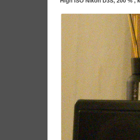
High ISO Nikon D3S, 200 % , k