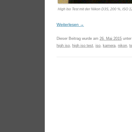
High Iso Test mit der Nikon D3S, 200 %, ISO 1
Weiterlesen
→
Dieser Beitrag wurde am
26. Mai 2015
unte
high iso
,
high iso test
,
iso
,
kamera
,
nikon
,
t