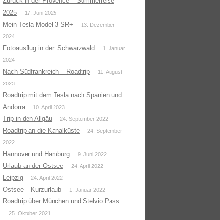
Zurück in der Provence – Sommerreise
2025
17. Juni 2025
Mein Tesla Model 3 SR+
13. Dezember
2024
Fotoausflug in den Schwarzwald
1. Januar
2024
Nach Südfrankreich – Roadtrip
11. August
2023
Roadtrip mit dem Tesla nach Spanien und
Andorra
10. April 2023
Trip in den Allgäu
24. September 2022
Roadtrip an die Kanalküste
24. September
2022
Hannover und Hamburg
9. Juni 2022
Urlaub an der Ostsee
24. April 2022
Leipzig
24. April 2022
Ostsee – Kurzurlaub
1. Januar 2022
Roadtrip über München und Stelvio Pass
25. Oktober 2021