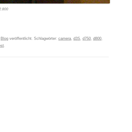
2.800
r
Blog
veröffentlicht. Schlagwörter:
camera
,
d3S
,
d750
,
d800
,
est
.