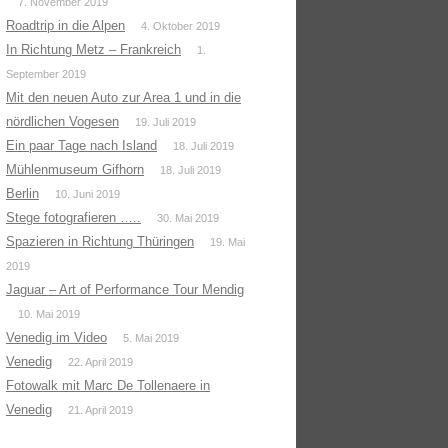
7. November 2019
Roadtrip in die Alpen
4. Oktober 2019
In Richtung Metz – Frankreich
1.
September 2019
Mit den neuen Auto zur Area 1 und in die
nördlichen Vogesen
19. Juli 2019
Ein paar Tage nach Island
18. Juli 2019
Mühlenmuseum Gifhorn
18. Juli 2019
Berlin
10. Juni 2019
Stege fotografieren …..
30. Mai 2019
Spazieren in Richtung Thüringen
19. Mai
2019
Jaguar – Art of Performance Tour Mendig
10. Mai 2019
Venedig im Video
5. Mai 2019
Venedig
22. April 2019
Fotowalk mit Marc De Tollenaere in
Venedig
21. April 2019