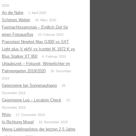
2020
An die Nahe
1. April 2020
Schönes Wetter
18. März 2020
Fastnachtssamstag – Endlich Zeit für
einen Fotoausflug
23. Februar 2020
Praxistest Ninebot Max G30D vs SXT
Light plus V ekfV vs Iconbit IK 1972 K vs
Blus Stalker XT 950
6. Februar 2020
Urlaubszeit – Fotozeit, Winterlichter im
Palmengarten 2019/2020
30. Dezember
2019
Geiersteine bei Sonnenaufgang
28.
Dezember 2019
Geiersteine Lug – Location Check
23.
Dezember 2019
Rhön
17. Dezember 2019
In Richtung Mosel
16. November 2019
Meine Lieblingsfotos der letzten 2,5 Jahre