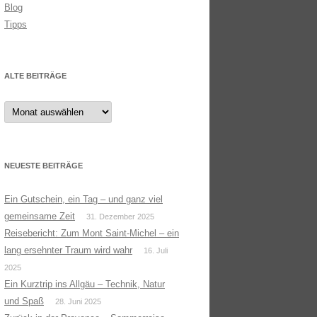
Blog
Tipps
ALTE BEITRÄGE
Alte
Beiträge
NEUESTE BEITRÄGE
Ein Gutschein, ein Tag – und ganz viel
gemeinsame Zeit
31. Dezember 2025
Reisebericht: Zum Mont Saint-Michel – ein
lang ersehnter Traum wird wahr
16. Juli
2025
Ein Kurztrip ins Allgäu – Technik, Natur
und Spaß
28. Juni 2025