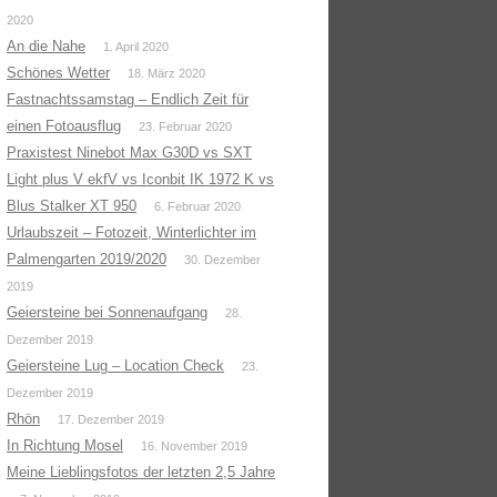
2020
An die Nahe
1. April 2020
Schönes Wetter
18. März 2020
Fastnachtssamstag – Endlich Zeit für
einen Fotoausflug
23. Februar 2020
Praxistest Ninebot Max G30D vs SXT
Light plus V ekfV vs Iconbit IK 1972 K vs
Blus Stalker XT 950
6. Februar 2020
Urlaubszeit – Fotozeit, Winterlichter im
Palmengarten 2019/2020
30. Dezember
2019
Geiersteine bei Sonnenaufgang
28.
Dezember 2019
Geiersteine Lug – Location Check
23.
Dezember 2019
Rhön
17. Dezember 2019
In Richtung Mosel
16. November 2019
Meine Lieblingsfotos der letzten 2,5 Jahre