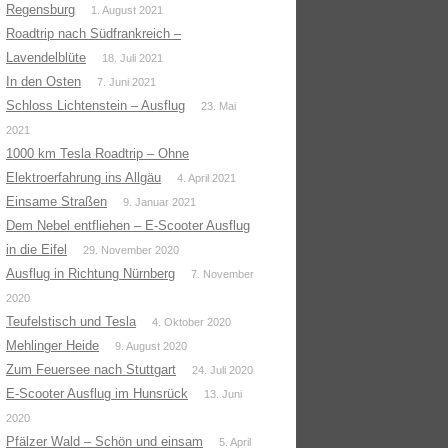
Regensburg
1. August 2021
Roadtrip nach Südfrankreich –
Lavendelblüte
18. Juli 2021
In den Osten
7. Juni 2021
Schloss Lichtenstein – Ausflug
23. Mai
2021
1000 km Tesla Roadtrip – Ohne
Elektroerfahrung ins Allgäu
4. April 2021
Einsame Straßen
9. Januar 2021
Dem Nebel entfliehen – E-Scooter Ausflug
in die Eifel
29. November 2020
Ausflug in Richtung Nürnberg
7. November
2020
Teufelstisch und Tesla
4. Oktober 2020
Mehlinger Heide
9. August 2020
Zum Feuersee nach Stuttgart
24. Juli 2020
E-Scooter Ausflug im Hunsrück
13. Juni
2020
Pfälzer Wald – Schön und einsam
5. April