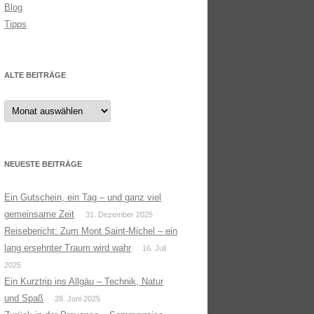
Blog
Tipps
ALTE BEITRÄGE
Alte
Beiträge
NEUESTE BEITRÄGE
Ein Gutschein, ein Tag – und ganz viel
gemeinsame Zeit
31. Dezember 2025
Reisebericht: Zum Mont Saint-Michel – ein
lang ersehnter Traum wird wahr
16. Juli
2025
Ein Kurztrip ins Allgäu – Technik, Natur
und Spaß
28. Juni 2025