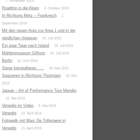
7. November 2019
Roadtrip in die Alpen
4. Oktober 2019
In Richtung Metz – Frankreich
1.
September 2019
Mit den neuen Auto zur Area 1 und in die
nördlichen Vogesen
19. Juli 2019
Ein paar Tage nach Island
18. Juli 2019
Mühlenmuseum Gifhorn
18. Juli 2019
Berlin
10. Juni 2019
Stege fotografieren …..
30. Mai 2019
Spazieren in Richtung Thüringen
19. Mai
2019
Jaguar – Art of Performance Tour Mendig
10. Mai 2019
Venedig im Video
5. Mai 2019
Venedig
22. April 2019
Fotowalk mit Marc De Tollenaere in
Venedig
21. April 2019