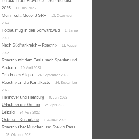
Zurück in der Provence – Sommerreise
2025
17. Juni 2025
Mein Tesla Model 3 SR+
13. Dezember
2024
Fotoausflug in den Schwarzwald
1. Januar
2024
Nach Südfrankreich – Roadtrip
11. August
2023
Roadtrip mit dem Tesla nach Spanien und
Andorra
10. April 2023
Trip in den Allgäu
24. September 2022
Roadtrip an die Kanalküste
24. September
2022
Hannover und Hamburg
9. Juni 2022
Urlaub an der Ostsee
24. April 2022
Leipzig
24. April 2022
Ostsee – Kurzurlaub
1. Januar 2022
Roadtrip über München und Stelvio Pass
25. Oktober 2021