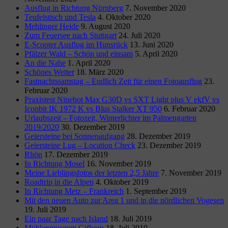
Ausflug in Richtung Nürnberg
7. November 2020
Teufelstisch und Tesla
4. Oktober 2020
Mehlinger Heide
9. August 2020
Zum Feuersee nach Stuttgart
24. Juli 2020
E-Scooter Ausflug im Hunsrück
13. Juni 2020
Pfälzer Wald – Schön und einsam
5. April 2020
An die Nahe
1. April 2020
Schönes Wetter
18. März 2020
Fastnachtssamstag – Endlich Zeit für einen Fotoausflug
23.
Februar 2020
Praxistest Ninebot Max G30D vs SXT Light plus V ekfV vs
Iconbit IK 1972 K vs Blus Stalker XT 950
6. Februar 2020
Urlaubszeit – Fotozeit, Winterlichter im Palmengarten
2019/2020
30. Dezember 2019
Geiersteine bei Sonnenaufgang
28. Dezember 2019
Geiersteine Lug – Location Check
23. Dezember 2019
Rhön
17. Dezember 2019
In Richtung Mosel
16. November 2019
Meine Lieblingsfotos der letzten 2,5 Jahre
7. November 2019
Roadtrip in die Alpen
4. Oktober 2019
In Richtung Metz – Frankreich
1. September 2019
Mit den neuen Auto zur Area 1 und in die nördlichen Vogesen
19. Juli 2019
Ein paar Tage nach Island
18. Juli 2019
Mühlenmuseum Gifhorn
18. Juli 2019