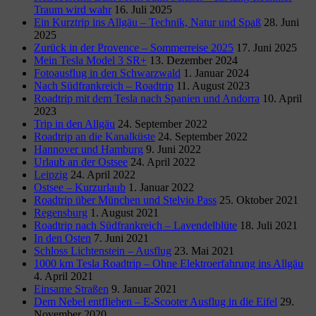
Traum wird wahr
16. Juli 2025
Ein Kurztrip ins Allgäu – Technik, Natur und Spaß
28. Juni
2025
Zurück in der Provence – Sommerreise 2025
17. Juni 2025
Mein Tesla Model 3 SR+
13. Dezember 2024
Fotoausflug in den Schwarzwald
1. Januar 2024
Nach Südfrankreich – Roadtrip
11. August 2023
Roadtrip mit dem Tesla nach Spanien und Andorra
10. April
2023
Trip in den Allgäu
24. September 2022
Roadtrip an die Kanalküste
24. September 2022
Hannover und Hamburg
9. Juni 2022
Urlaub an der Ostsee
24. April 2022
Leipzig
24. April 2022
Ostsee – Kurzurlaub
1. Januar 2022
Roadtrip über München und Stelvio Pass
25. Oktober 2021
Regensburg
1. August 2021
Roadtrip nach Südfrankreich – Lavendelblüte
18. Juli 2021
In den Osten
7. Juni 2021
Schloss Lichtenstein – Ausflug
23. Mai 2021
1000 km Tesla Roadtrip – Ohne Elektroerfahrung ins Allgäu
4. April 2021
Einsame Straßen
9. Januar 2021
Dem Nebel entfliehen – E-Scooter Ausflug in die Eifel
29.
November 2020