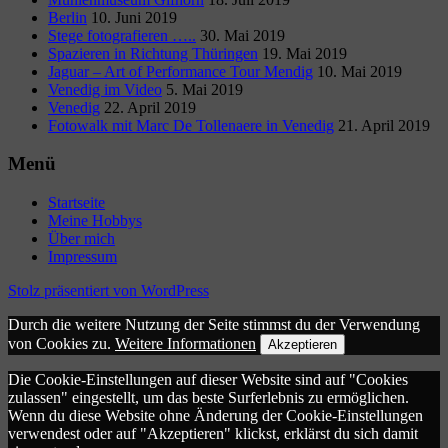
Berlin
10. Juni 2019
Stege fotografieren …..
30. Mai 2019
Spazieren in Richtung Thüringen
19. Mai 2019
Jaguar – Art of Performance Tour Mendig
10. Mai 2019
Venedig im Video
5. Mai 2019
Venedig
22. April 2019
Fotowalk mit Marc De Tollenaere in Venedig
21. April 2019
Menü
Startseite
Meine Hobbys
Über mich
Impressum
Stolz präsentiert von WordPress
Durch die weitere Nutzung der Seite stimmst du der Verwendung
von Cookies zu.
Weitere Informationen
Akzeptieren
Die Cookie-Einstellungen auf dieser Website sind auf "Cookies
zulassen" eingestellt, um das beste Surferlebnis zu ermöglichen.
Wenn du diese Website ohne Änderung der Cookie-Einstellungen
verwendest oder auf "Akzeptieren" klickst, erklärst du sich damit