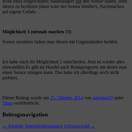
Rohr eines eingeschalten Staubsaugers
vor
den Sensor halten, ohne
diesen zu berühren (dann wäre der Sensor hinüber). Nachmachen
auf eigene Gefahr.
Möglichkeit 3 (niemals machen !!!)
Sensor zerstören indem man diesen mit Gegenständen berührt.
Ich habe mich für Möglichkeit 2 entschieden. Jetzt ist wieder alles
einwandfrei.Es gibt im Handel auch Reinigungssets mit denen man
einen Sensor reinigen kann. Das habe ich allerdings noch nicht
probiert.
Dieser Beitrag wurde am
25. Oktober 2014
von
salomon10
unter
Tipps
veröffentlicht.
Beitragsnavigation
←
Kleinste Spiegelreflexkamera
Schwarzwald
→