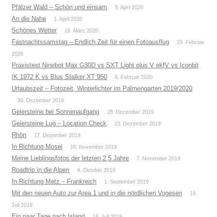
Pfälzer Wald – Schön und einsam
5. April 2020
An die Nahe
1. April 2020
Schönes Wetter
18. März 2020
Fastnachtssamstag – Endlich Zeit für einen Fotoausflug
23. Februar
2020
Praxistest Ninebot Max G30D vs SXT Light plus V ekfV vs Iconbit
IK 1972 K vs Blus Stalker XT 950
6. Februar 2020
Urlaubszeit – Fotozeit, Winterlichter im Palmengarten 2019/2020
30. Dezember 2019
Geiersteine bei Sonnenaufgang
28. Dezember 2019
Geiersteine Lug – Location Check
23. Dezember 2019
Rhön
17. Dezember 2019
In Richtung Mosel
16. November 2019
Meine Lieblingsfotos der letzten 2,5 Jahre
7. November 2019
Roadtrip in die Alpen
4. Oktober 2019
In Richtung Metz – Frankreich
1. September 2019
Mit den neuen Auto zur Area 1 und in die nördlichen Vogesen
19.
Juli 2019
Ein paar Tage nach Island
18. Juli 2019