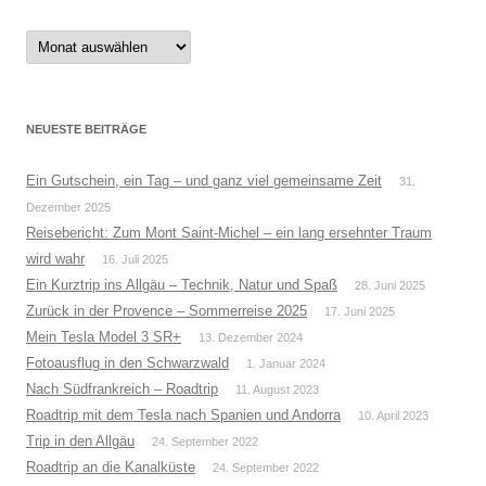
Alte
Beiträge
NEUESTE BEITRÄGE
Ein Gutschein, ein Tag – und ganz viel gemeinsame Zeit
31.
Dezember 2025
Reisebericht: Zum Mont Saint-Michel – ein lang ersehnter Traum
wird wahr
16. Juli 2025
Ein Kurztrip ins Allgäu – Technik, Natur und Spaß
28. Juni 2025
Zurück in der Provence – Sommerreise 2025
17. Juni 2025
Mein Tesla Model 3 SR+
13. Dezember 2024
Fotoausflug in den Schwarzwald
1. Januar 2024
Nach Südfrankreich – Roadtrip
11. August 2023
Roadtrip mit dem Tesla nach Spanien und Andorra
10. April 2023
Trip in den Allgäu
24. September 2022
Roadtrip an die Kanalküste
24. September 2022