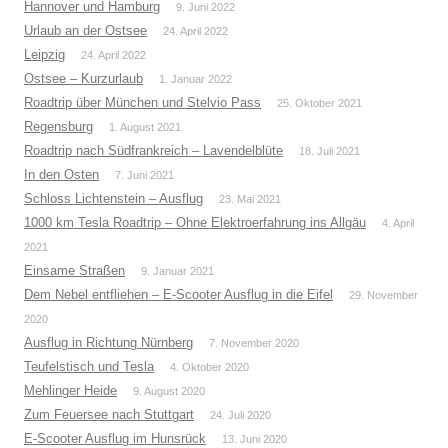
Hannover und Hamburg
9. Juni 2022
Urlaub an der Ostsee
24. April 2022
Leipzig
24. April 2022
Ostsee – Kurzurlaub
1. Januar 2022
Roadtrip über München und Stelvio Pass
25. Oktober 2021
Regensburg
1. August 2021
Roadtrip nach Südfrankreich – Lavendelblüte
18. Juli 2021
In den Osten
7. Juni 2021
Schloss Lichtenstein – Ausflug
23. Mai 2021
1000 km Tesla Roadtrip – Ohne Elektroerfahrung ins Allgäu
4. April
2021
Einsame Straßen
9. Januar 2021
Dem Nebel entfliehen – E-Scooter Ausflug in die Eifel
29. November
2020
Ausflug in Richtung Nürnberg
7. November 2020
Teufelstisch und Tesla
4. Oktober 2020
Mehlinger Heide
9. August 2020
Zum Feuersee nach Stuttgart
24. Juli 2020
E-Scooter Ausflug im Hunsrück
13. Juni 2020