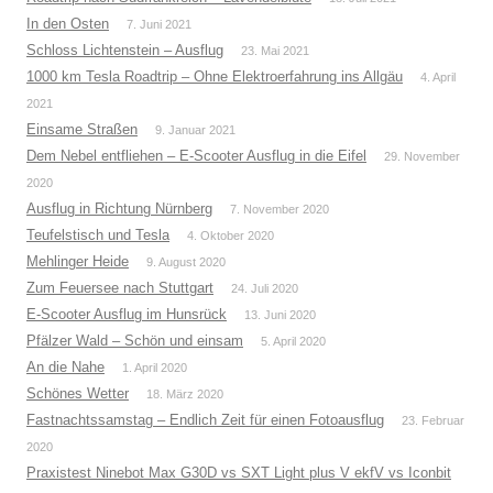
In den Osten
7. Juni 2021
Schloss Lichtenstein – Ausflug
23. Mai 2021
1000 km Tesla Roadtrip – Ohne Elektroerfahrung ins Allgäu
4. April
2021
Einsame Straßen
9. Januar 2021
Dem Nebel entfliehen – E-Scooter Ausflug in die Eifel
29. November
2020
Ausflug in Richtung Nürnberg
7. November 2020
Teufelstisch und Tesla
4. Oktober 2020
Mehlinger Heide
9. August 2020
Zum Feuersee nach Stuttgart
24. Juli 2020
E-Scooter Ausflug im Hunsrück
13. Juni 2020
Pfälzer Wald – Schön und einsam
5. April 2020
An die Nahe
1. April 2020
Schönes Wetter
18. März 2020
Fastnachtssamstag – Endlich Zeit für einen Fotoausflug
23. Februar
2020
Praxistest Ninebot Max G30D vs SXT Light plus V ekfV vs Iconbit