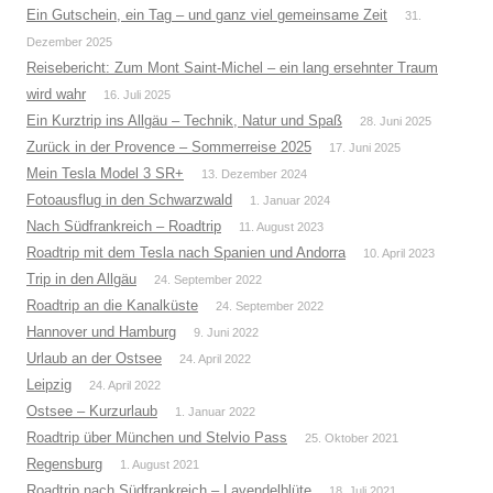
Ein Gutschein, ein Tag – und ganz viel gemeinsame Zeit
31.
Dezember 2025
Reisebericht: Zum Mont Saint-Michel – ein lang ersehnter Traum
wird wahr
16. Juli 2025
Ein Kurztrip ins Allgäu – Technik, Natur und Spaß
28. Juni 2025
Zurück in der Provence – Sommerreise 2025
17. Juni 2025
Mein Tesla Model 3 SR+
13. Dezember 2024
Fotoausflug in den Schwarzwald
1. Januar 2024
Nach Südfrankreich – Roadtrip
11. August 2023
Roadtrip mit dem Tesla nach Spanien und Andorra
10. April 2023
Trip in den Allgäu
24. September 2022
Roadtrip an die Kanalküste
24. September 2022
Hannover und Hamburg
9. Juni 2022
Urlaub an der Ostsee
24. April 2022
Leipzig
24. April 2022
Ostsee – Kurzurlaub
1. Januar 2022
Roadtrip über München und Stelvio Pass
25. Oktober 2021
Regensburg
1. August 2021
Roadtrip nach Südfrankreich – Lavendelblüte
18. Juli 2021