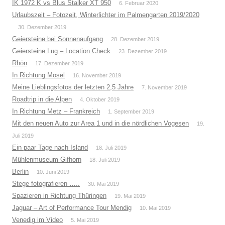
IK 1972 K vs Blus Stalker XT 950
6. Februar 2020
Urlaubszeit – Fotozeit, Winterlichter im Palmengarten 2019/2020
30. Dezember 2019
Geiersteine bei Sonnenaufgang
28. Dezember 2019
Geiersteine Lug – Location Check
23. Dezember 2019
Rhön
17. Dezember 2019
In Richtung Mosel
16. November 2019
Meine Lieblingsfotos der letzten 2,5 Jahre
7. November 2019
Roadtrip in die Alpen
4. Oktober 2019
In Richtung Metz – Frankreich
1. September 2019
Mit den neuen Auto zur Area 1 und in die nördlichen Vogesen
19.
Juli 2019
Ein paar Tage nach Island
18. Juli 2019
Mühlenmuseum Gifhorn
18. Juli 2019
Berlin
10. Juni 2019
Stege fotografieren …..
30. Mai 2019
Spazieren in Richtung Thüringen
19. Mai 2019
Jaguar – Art of Performance Tour Mendig
10. Mai 2019
Venedig im Video
5. Mai 2019