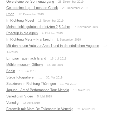
Geiersteine bei Sonnenaufgang
28. Dezember 2019
Geiersteine Lug – Location Check
23. Dezember 2019
Rhön
17. Dezember 2019
In Richtung Mosel
16. November 2019
Meine Lieblingsfotos der letzten 2,5 Jahre
7. November 2019
Roadtrip in die Alpen
4. Oktober 2019
In Richtung Metz – Frankreich
1. September 2019
Mit den neuen Auto zur Area 1 und in die nördlichen Vogesen
19.
Juli 2019
Ein paar Tage nach Island
18. Juli 2019
Mühlenmuseum Gifhorn
18. Juli 2019
Berlin
10. Juni 2019
Stege fotografieren …..
30. Mai 2019
Spazieren in Richtung Thüringen
19. Mai 2019
Jaguar – Art of Performance Tour Mendig
10. Mai 2019
Venedig im Video
5. Mai 2019
Venedig
22. April 2019
Fotowalk mit Marc De Tollenaere in Venedig
21. April 2019