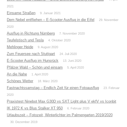
2021
Einsame Straßen
9. Januar 2021
Dem Nebel entfliehen – E-Scooter Ausflug in die Eifel
29. November
2020
Ausflug in Richtung Nürnberg
7. November 2020
Teufelstisch und Tesla
4. Oktober 2020
Mehlinger Heide
9. August 2020
Zum Feuersee nach Stuttgart
24. Juli 2020
E-Scooter Ausflug im Hunsrück
13. Juni 2020
Pfälzer Wald – Schön und einsam
5. April 2020
An die Nahe
1. April 2020
Schönes Wetter
18. März 2020
Fastnachtssamstag – Endlich Zeit für einen Fotoausflug
23. Februar
2020
Praxistest Ninebot Max G30D vs SXT Light plus V ekfV vs Iconbit
IK 1972 K vs Blus Stalker XT 950
6. Februar 2020
Urlaubszeit – Fotozeit, Winterlichter im Palmengarten 2019/2020
30. Dezember 2019