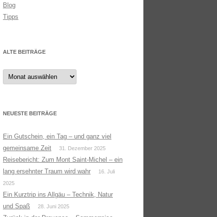
Blog
Tipps
ALTE BEITRÄGE
Alte
Beiträge
NEUESTE BEITRÄGE
Ein Gutschein, ein Tag – und ganz viel
gemeinsame Zeit
31. Dezember 2025
Reisebericht: Zum Mont Saint-Michel – ein
lang ersehnter Traum wird wahr
16. Juli
2025
Ein Kurztrip ins Allgäu – Technik, Natur
und Spaß
28. Juni 2025