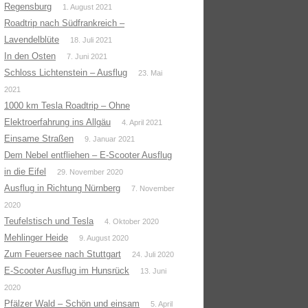
Regensburg
1. August 2021
Roadtrip nach Südfrankreich –
Lavendelblüte
18. Juli 2021
In den Osten
7. Juni 2021
Schloss Lichtenstein – Ausflug
23. Mai
2021
1000 km Tesla Roadtrip – Ohne
Elektroerfahrung ins Allgäu
4. April 2021
Einsame Straßen
9. Januar 2021
Dem Nebel entfliehen – E-Scooter Ausflug
in die Eifel
29. November 2020
Ausflug in Richtung Nürnberg
7. November
2020
Teufelstisch und Tesla
4. Oktober 2020
Mehlinger Heide
9. August 2020
Zum Feuersee nach Stuttgart
24. Juli 2020
E-Scooter Ausflug im Hunsrück
13. Juni
2020
Pfälzer Wald – Schön und einsam
5. April