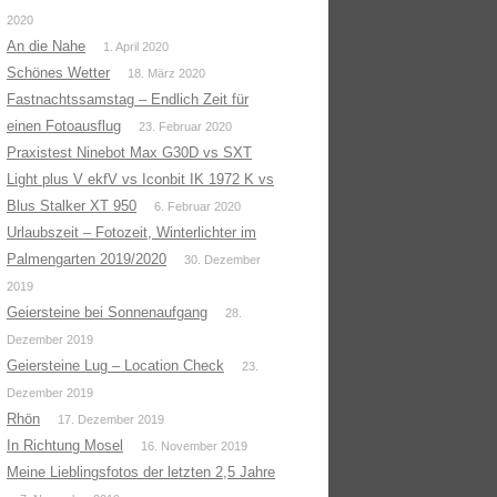
2020
An die Nahe
1. April 2020
Schönes Wetter
18. März 2020
Fastnachtssamstag – Endlich Zeit für
einen Fotoausflug
23. Februar 2020
Praxistest Ninebot Max G30D vs SXT
Light plus V ekfV vs Iconbit IK 1972 K vs
Blus Stalker XT 950
6. Februar 2020
Urlaubszeit – Fotozeit, Winterlichter im
Palmengarten 2019/2020
30. Dezember
2019
Geiersteine bei Sonnenaufgang
28.
Dezember 2019
Geiersteine Lug – Location Check
23.
Dezember 2019
Rhön
17. Dezember 2019
In Richtung Mosel
16. November 2019
Meine Lieblingsfotos der letzten 2,5 Jahre