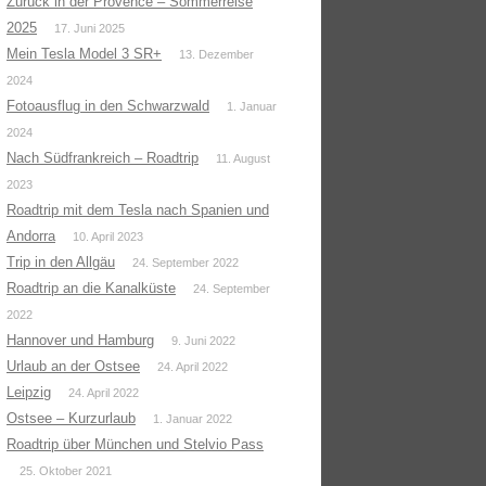
Zurück in der Provence – Sommerreise
2025
17. Juni 2025
Mein Tesla Model 3 SR+
13. Dezember
2024
Fotoausflug in den Schwarzwald
1. Januar
2024
Nach Südfrankreich – Roadtrip
11. August
2023
Roadtrip mit dem Tesla nach Spanien und
Andorra
10. April 2023
Trip in den Allgäu
24. September 2022
Roadtrip an die Kanalküste
24. September
2022
Hannover und Hamburg
9. Juni 2022
Urlaub an der Ostsee
24. April 2022
Leipzig
24. April 2022
Ostsee – Kurzurlaub
1. Januar 2022
Roadtrip über München und Stelvio Pass
25. Oktober 2021