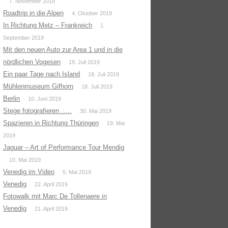
7. November 2019
Roadtrip in die Alpen
4. Oktober 2019
In Richtung Metz – Frankreich
1.
September 2019
Mit den neuen Auto zur Area 1 und in die
nördlichen Vogesen
19. Juli 2019
Ein paar Tage nach Island
18. Juli 2019
Mühlenmuseum Gifhorn
18. Juli 2019
Berlin
10. Juni 2019
Stege fotografieren …..
30. Mai 2019
Spazieren in Richtung Thüringen
19. Mai
2019
Jaguar – Art of Performance Tour Mendig
10. Mai 2019
Venedig im Video
5. Mai 2019
Venedig
22. April 2019
Fotowalk mit Marc De Tollenaere in
Venedig
21. April 2019