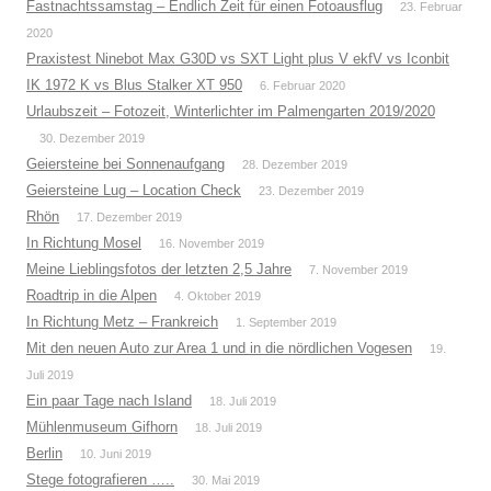
Fastnachtssamstag – Endlich Zeit für einen Fotoausflug
23. Februar
2020
Praxistest Ninebot Max G30D vs SXT Light plus V ekfV vs Iconbit
IK 1972 K vs Blus Stalker XT 950
6. Februar 2020
Urlaubszeit – Fotozeit, Winterlichter im Palmengarten 2019/2020
30. Dezember 2019
Geiersteine bei Sonnenaufgang
28. Dezember 2019
Geiersteine Lug – Location Check
23. Dezember 2019
Rhön
17. Dezember 2019
In Richtung Mosel
16. November 2019
Meine Lieblingsfotos der letzten 2,5 Jahre
7. November 2019
Roadtrip in die Alpen
4. Oktober 2019
In Richtung Metz – Frankreich
1. September 2019
Mit den neuen Auto zur Area 1 und in die nördlichen Vogesen
19.
Juli 2019
Ein paar Tage nach Island
18. Juli 2019
Mühlenmuseum Gifhorn
18. Juli 2019
Berlin
10. Juni 2019
Stege fotografieren …..
30. Mai 2019