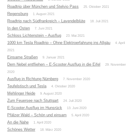
Roadtrip über München und Stelvio Pass
25. Oktober 2021
Regensburg
1. August 2021
Roadtrip nach Südfrankreich – Lavendelblüte
18. Juli 2021
In den Osten
7. Juni 2021
Schloss Lichtenstein – Ausflug
23. Mai 2021
1000 km Tesla Roadtrip – Ohne Elektroerfahrung ins Allgäu
4. April
2021
Einsame Straßen
9. Januar 2021
Dem Nebel entfliehen – E-Scooter Ausflug in die Eifel
29. November
2020
Ausflug in Richtung Nürnberg
7. November 2020
Teufelstisch und Tesla
4. Oktober 2020
Mehlinger Heide
9. August 2020
Zum Feuersee nach Stuttgart
24. Juli 2020
E-Scooter Ausflug im Hunsrück
13. Juni 2020
Pfälzer Wald – Schön und einsam
5. April 2020
An die Nahe
1. April 2020
Schönes Wetter
18. März 2020