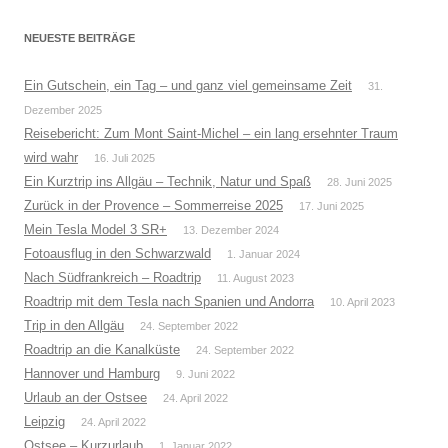
NEUESTE BEITRÄGE
Ein Gutschein, ein Tag – und ganz viel gemeinsame Zeit
31.
Dezember 2025
Reisebericht: Zum Mont Saint-Michel – ein lang ersehnter Traum
wird wahr
16. Juli 2025
Ein Kurztrip ins Allgäu – Technik, Natur und Spaß
28. Juni 2025
Zurück in der Provence – Sommerreise 2025
17. Juni 2025
Mein Tesla Model 3 SR+
13. Dezember 2024
Fotoausflug in den Schwarzwald
1. Januar 2024
Nach Südfrankreich – Roadtrip
11. August 2023
Roadtrip mit dem Tesla nach Spanien und Andorra
10. April 2023
Trip in den Allgäu
24. September 2022
Roadtrip an die Kanalküste
24. September 2022
Hannover und Hamburg
9. Juni 2022
Urlaub an der Ostsee
24. April 2022
Leipzig
24. April 2022
Ostsee – Kurzurlaub
1. Januar 2022