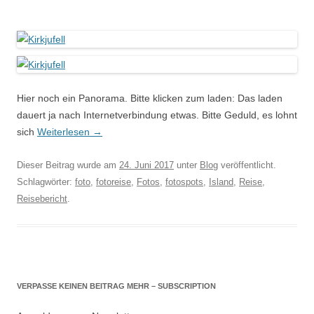
Hier noch ein Panorama. Bitte klicken zum laden: Das laden
dauert ja nach Internetverbindung etwas. Bitte Geduld, es lohnt
sich
Weiterlesen
→
Dieser Beitrag wurde am
24. Juni 2017
unter
Blog
veröffentlicht.
Schlagwörter:
foto
,
fotoreise
,
Fotos
,
fotospots
,
Island
,
Reise
,
Reisebericht
.
VERPASSE KEINEN BEITRAG MEHR – SUBSCRIPTION