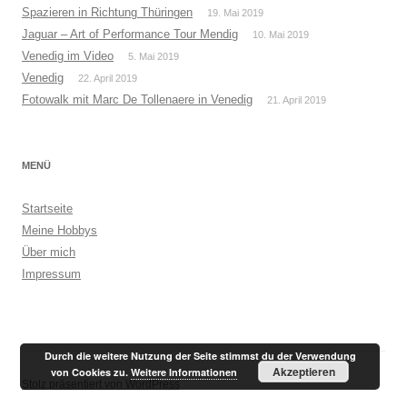
Spazieren in Richtung Thüringen
19. Mai 2019
Jaguar – Art of Performance Tour Mendig
10. Mai 2019
Venedig im Video
5. Mai 2019
Venedig
22. April 2019
Fotowalk mit Marc De Tollenaere in Venedig
21. April 2019
MENÜ
Startseite
Meine Hobbys
Über mich
Impressum
Durch die weitere Nutzung der Seite stimmst du der Verwendung
Akzeptieren
von Cookies zu.
Weitere Informationen
Stolz präsentiert von WordPress