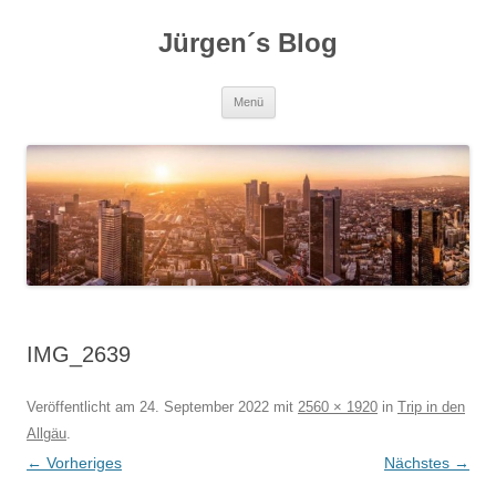
Zum
Inhalt
Jürgen´s Blog
springen
Menü
IMG_2639
Veröffentlicht am
24. September 2022
mit
2560 × 1920
in
Trip in den
Allgäu
.
← Vorheriges
Nächstes →