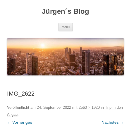
Zum
Inhalt
Jürgen´s Blog
springen
Menü
IMG_2622
Veröffentlicht am
24. September 2022
mit
2560 × 1920
in
Trip in den
Allgäu
.
← Vorheriges
Nächstes →