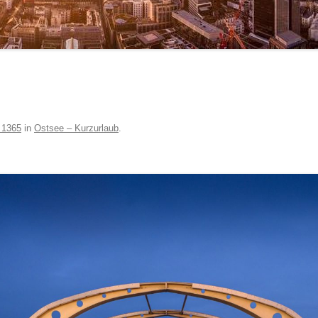
 1365
in
Ostsee – Kurzurlaub
.