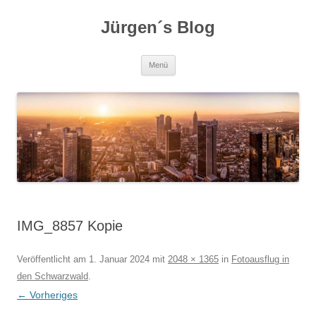
Zum
Inhalt
Jürgen´s Blog
springen
Menü
IMG_8857 Kopie
Veröffentlicht am
1. Januar 2024
mit
2048 × 1365
in
Fotoausflug in
den Schwarzwald
.
← Vorheriges